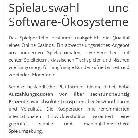
Spielauswahl und
Software-Ökosysteme
Das Spielportfolio bestimmt maßgeblich die Qualität
eines Online-Casinos. Ein abwechslungsreiches Angebot
aus modernen Spielautomaten, Live-Bereichen mit
echten Spielleitern, klassischen Tischspielen und Nischen
wie Bingo sorgt für langfristige Kundenzufriedenheit und
verhindert Monotonie.
Seriöse ausländische Plattformen bieten dabei hohe
Auszahlungsquoten von über sechsundneunzig
Prozent
sowie absolute Transparenz bei Gewinnchancen
und Volatilität. Die Kooperation mit renommierten
internationalen Entwicklerstudios garantiert eine
geprüfte, stabile und manipulationssichere
Spielumgebung.