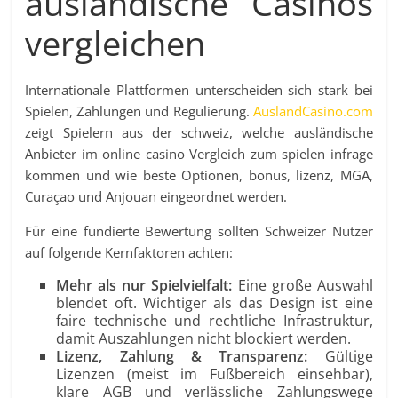
ausländische Casinos
vergleichen
Internationale Plattformen unterscheiden sich stark bei
Spielen, Zahlungen und Regulierung.
AuslandCasino.com
zeigt Spielern aus der schweiz, welche ausländische
Anbieter im online casino Vergleich zum spielen infrage
kommen und wie beste Optionen, bonus, lizenz, MGA,
Curaçao und Anjouan eingeordnet werden.
Für eine fundierte Bewertung sollten Schweizer Nutzer
auf folgende Kernfaktoren achten:
Mehr als nur Spielvielfalt:
Eine große Auswahl
blendet oft. Wichtiger als das Design ist eine
faire technische und rechtliche Infrastruktur,
damit Auszahlungen nicht blockiert werden.
Lizenz, Zahlung & Transparenz:
Gültige
Lizenzen (meist im Fußbereich einsehbar),
klare AGB und verlässliche Zahlungswege