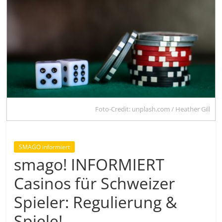
Foto-Credit: unplash.com / Heather Gill
SMAGO informiert
smago! INFORMIERT
Casinos für Schweizer
Spieler: Regulierung &
Spiele!