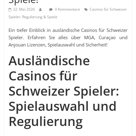
22. Mai 2026
.
0 Kommentare
Casinos für Schweizer
Spieler: Regulierung & Spiele
Ein tiefer Einblick in ausländische Casinos für Schweizer
Spieler. Erfahren Sie alles über MGA, Curaçao und
Anjouan Lizenzen, Spielauswahl und Sicherheit!
Ausländische
Casinos für
Schweizer Spieler:
Spielauswahl und
Regulierung