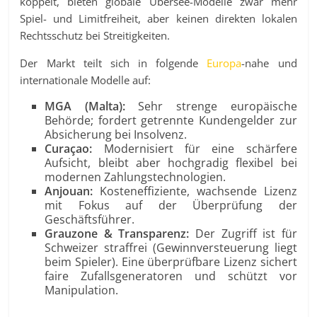
koppelt, bieten globale Übersee-Modelle zwar mehr
Spiel- und Limitfreiheit, aber keinen direkten lokalen
Rechtsschutz bei Streitigkeiten.
Der Markt teilt sich in folgende
Europa
-nahe und
internationale Modelle auf:
MGA (Malta):
Sehr strenge europäische
Behörde; fordert getrennte Kundengelder zur
Absicherung bei Insolvenz.
Curaçao:
Modernisiert für eine schärfere
Aufsicht, bleibt aber hochgradig flexibel bei
modernen Zahlungstechnologien.
Anjouan:
Kosteneffiziente, wachsende Lizenz
mit Fokus auf der Überprüfung der
Geschäftsführer.
Grauzone & Transparenz:
Der Zugriff ist für
Schweizer straffrei (Gewinnversteuerung liegt
beim Spieler). Eine überprüfbare Lizenz sichert
faire Zufallsgeneratoren und schützt vor
Manipulation.