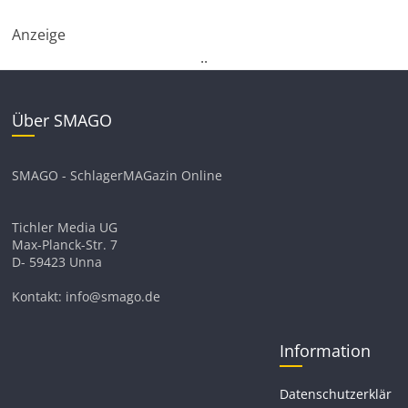
Anzeige
.
.
Über SMAGO
SMAGO - SchlagerMAGazin Online
Tichler Media UG
Max-Planck-Str. 7
D- 59423 Unna
Kontakt: info@smago.de
Information
Datenschutzerklär