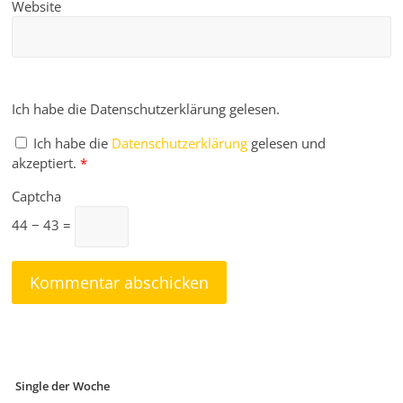
Website
Ich habe die Datenschutzerklärung gelesen.
Ich habe die
Datenschutzerklärung
gelesen und
akzeptiert.
*
Captcha
44 − 43 =
Single der Woche