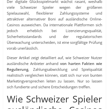
Der digitale Glücksspielmarkt wächst rasant, weshalb
viele Schweizer Spieler wegen der größeren
Spielauswahl, flexiblerer Zahlungssysteme und
attraktiver alternativer Boni auf ausländische Online-
Casinos ausweichen. Da internationale Plattformen sich
jedoch erheblich bei Lizenzierungsqualität,
Sicherheitsstandards und der regulatorischen
Überwachung unterscheiden, ist eine sorgfältige Prüfung
vorab unerlässlich.
Dieser Artikel zeigt detailliert auf, wie Schweizer Nutzer
ausländische Anbieter anhand
von harten Fakten wie
Regulierung
, Zahlungsabwicklung und Spielqualität
realistisch vergleichen können, statt sich nur von bunten
Marketingversprechen leiten zu lassen. Nur so lassen
sich fundierte und sichere Entscheidungen treffen.
Wie Schweizer Spieler