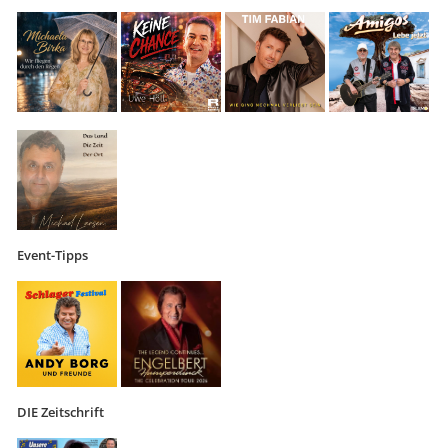
Event-Tipps
DIE Zeitschrift