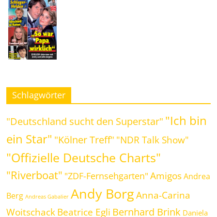
Schlagwörter
"Ich bin
"Deutschland sucht den Superstar"
ein Star"
"Kölner Treff"
"NDR Talk Show"
"Offizielle Deutsche Charts"
"Riverboat"
Amigos
"ZDF-Fernsehgarten"
Andrea
Andy Borg
Anna-Carina
Berg
Andreas Gabalier
Bernhard Brink
Beatrice Egli
Woitschack
Daniela