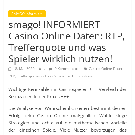
SMAGO informiert
smago! INFORMIERT
Casino Online Daten: RTP,
Trefferquote und was
Spieler wirklich nutzen!
18. Mai 2026
.
0 Kommentare
Casino Online Daten:
,
RTP
Trefferquote und was Spieler wirklich nutzen
Wichtige Kennzahlen in Casinospielen +++ Vergleich der
Kennzahlen in der Praxis +++
Die Analyse von Wahrscheinlichkeiten bestimmt deinen
Erfolg beim Casino Online maßgeblich. Wähle kluge
Strategien und achte auf die mathematischen Vorteile
der einzelnen Spiele. Viele Nutzer bevorzugen das