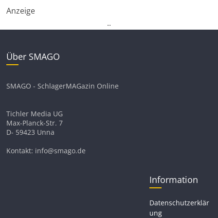
Anzeige
.
.
Über SMAGO
SMAGO - SchlagerMAGazin Online
Tichler Media UG
Max-Planck-Str. 7
D- 59423 Unna
Kontakt: info@smago.de
Information
Datenschutzerklär
ung