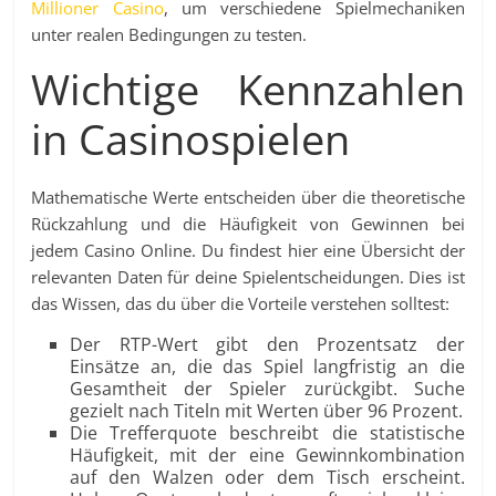
Millioner Casino
, um verschiedene Spielmechaniken
unter realen Bedingungen zu testen.
Wichtige Kennzahlen
in Casinospielen
Mathematische Werte entscheiden über die theoretische
Rückzahlung und die Häufigkeit von Gewinnen bei
jedem Casino Online. Du findest hier eine Übersicht der
relevanten Daten für deine Spielentscheidungen. Dies ist
das Wissen, das du über die Vorteile verstehen solltest:
Der RTP-Wert gibt den Prozentsatz der
Einsätze an, die das Spiel langfristig an die
Gesamtheit der Spieler zurückgibt. Suche
gezielt nach Titeln mit Werten über 96 Prozent.
Die Trefferquote beschreibt die statistische
Häufigkeit, mit der eine Gewinnkombination
auf den Walzen oder dem Tisch erscheint.