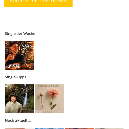
Single der Woche
Single-Tipps
Noch aktuell …