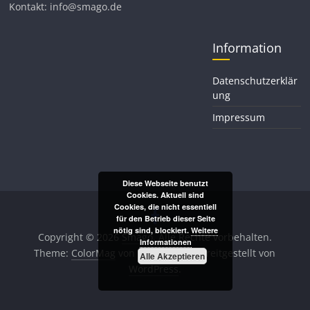
Kontakt: info@smago.de
Information
Datenschutzerklär
ung
Impressum
Diese Webseite benutzt
Cookies. Aktuell sind
Cookies, die nicht essentiell
für den Betrieb dieser Seite
nötig sind, blockiert.
Weitere
Copyright © 2026
Smago
. Alle Rechte vorbehalten.
Informationen
Theme:
ColorMag
von ThemeGrill. Bereitgestellt von
Alle Akzeptieren
WordPress
.