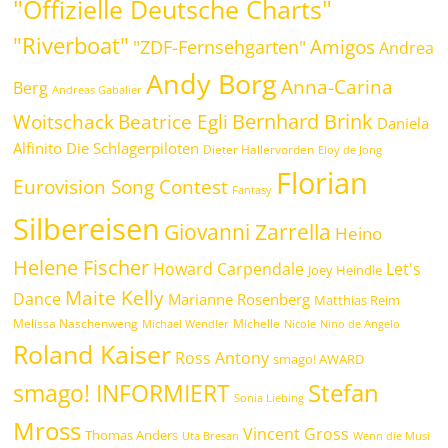
"Offizielle Deutsche Charts"
"Riverboat"
Amigos
"ZDF-Fernsehgarten"
Andrea
Andy Borg
Anna-Carina
Berg
Andreas Gabalier
Bernhard Brink
Beatrice Egli
Woitschack
Daniela
Alfinito
Die Schlagerpiloten
Dieter Hallervorden
Eloy de Jong
Florian
Eurovision Song Contest
Fantasy
Silbereisen
Giovanni Zarrella
Heino
Helene Fischer
Howard Carpendale
Let's
Joey Heindle
Maite Kelly
Dance
Marianne Rosenberg
Matthias Reim
Melissa Naschenweng
Michelle
Michael Wendler
Nicole
Nino de Angelo
Roland Kaiser
Ross Antony
smago! AWARD
Stefan
smago! INFORMIERT
Sonia Liebing
Mross
Vincent Gross
Thomas Anders
Uta Bresan
Wenn die Musi