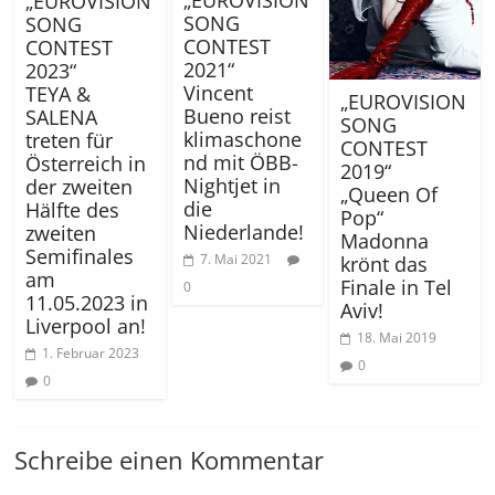
„EUROVISION
SONG
SONG
CONTEST
CONTEST
2021“
2023“
Vincent
TEYA &
„EUROVISION
Bueno reist
SALENA
SONG
klimaschone
treten für
CONTEST
nd mit ÖBB-
Österreich in
2019“
Nightjet in
der zweiten
„Queen Of
die
Hälfte des
Pop“
Niederlande!
zweiten
Madonna
Semifinales
7. Mai 2021
krönt das
am
Finale in Tel
0
11.05.2023 in
Aviv!
Liverpool an!
18. Mai 2019
1. Februar 2023
0
0
Schreibe einen Kommentar