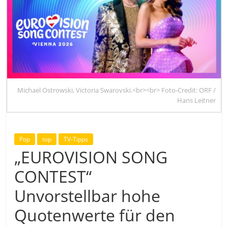
Michael Ostrowski, Victoria Swarovski.<br><br> Foto-Credit: ORF /
Hans Leitner
Pop
top
TV-Tipps
„EUROVISION SONG
CONTEST“
Unvorstellbar hohe
Quotenwerte für den