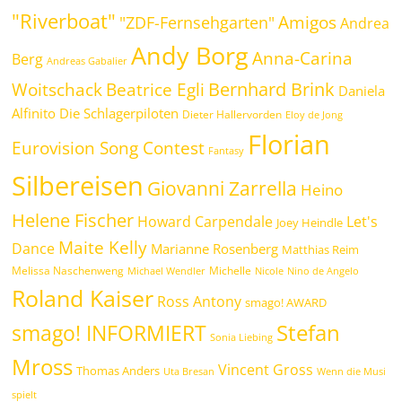
"Riverboat"
Amigos
"ZDF-Fernsehgarten"
Andrea
Andy Borg
Anna-Carina
Berg
Andreas Gabalier
Bernhard Brink
Beatrice Egli
Woitschack
Daniela
Alfinito
Die Schlagerpiloten
Dieter Hallervorden
Eloy de Jong
Florian
Eurovision Song Contest
Fantasy
Silbereisen
Giovanni Zarrella
Heino
Helene Fischer
Howard Carpendale
Let's
Joey Heindle
Maite Kelly
Dance
Marianne Rosenberg
Matthias Reim
Melissa Naschenweng
Michelle
Michael Wendler
Nicole
Nino de Angelo
Roland Kaiser
Ross Antony
smago! AWARD
Stefan
smago! INFORMIERT
Sonia Liebing
Mross
Vincent Gross
Thomas Anders
Uta Bresan
Wenn die Musi
spielt