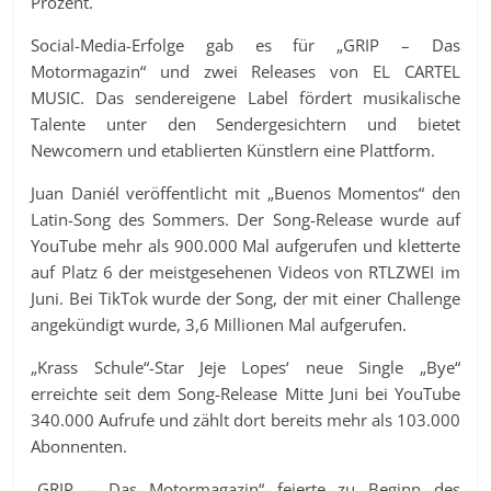
Prozent.
Social-Media-Erfolge gab es für „GRIP – Das
Motormagazin“ und zwei Releases von EL CARTEL
MUSIC. Das sendereigene Label fördert musikalische
Talente unter den Sendergesichtern und bietet
Newcomern und etablierten Künstlern eine Plattform.
Juan Daniél veröffentlicht mit „Buenos Momentos“ den
Latin-Song des Sommers. Der Song-Release wurde auf
YouTube mehr als 900.000 Mal aufgerufen und kletterte
auf Platz 6 der meistgesehenen Videos von RTLZWEI im
Juni. Bei TikTok wurde der Song, der mit einer Challenge
angekündigt wurde, 3,6 Millionen Mal aufgerufen.
„Krass Schule“-Star Jeje Lopes‘ neue Single „Bye“
erreichte seit dem Song-Release Mitte Juni bei YouTube
340.000 Aufrufe und zählt dort bereits mehr als 103.000
Abonnenten.
„GRIP – Das Motormagazin“ feierte zu Beginn des