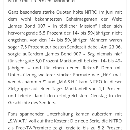
NITRO mit 1,9 Prozent Marktanteil.
Ganz besonders starke Quoten holte NITRO im Juni mit
dem wohl bekanntesten Geheimagenten der Welt:
„James Bond 007 – In tödlicher Mission“ ließen sich
hervorragende 5,5 Prozent der 14- bis 59-Jährigen nicht
entgehen, von den 14- bis 59-jährigen Männern waren
sogar 7,5 Prozent zur besten Sendezeit dabei. Am 23.06.
sorgte außerdem „James Bond 007 – Sag niemals nie“
für sehr gute 5,0 Prozent Marktanteil bei den 14- bis 49-
Jährigen – und für einen neuen Rekord! Denn mit
Unterstützung weiterer starker Formate wie „Hör‘ mal,
wer da hämmert!“ und „M.A.S.H.“ kam NITRO in dieser
Zielgruppe auf einen Tages-Marktanteil von 4,1 Prozent
und feierte damit den erfolgreichsten Dienstag in der
Geschichte des Senders.
Fans spannender Unterhaltung kamen außerdem mit
„S.W.A.T.“ voll auf ihre Kosten: Die neue Serie, die NITRO
als Free-TV-Premiere zeigt, erzielte bis zu 5,2 Prozent