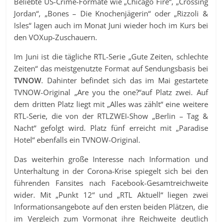
Beliebte US-Crime-Formate wie „Chicago Fire“, „Crossing
Jordan“, „Bones – Die Knochenjägerin“ oder „Rizzoli &
Isles“ lagen auch im Monat Juni wieder hoch im Kurs bei
den VOXup-Zuschauern.
Im Juni ist die tägliche RTL-Serie „Gute Zeiten, schlechte
Zeiten“ das meistgenutzte Format auf Sendungsbasis bei
TVNOW
. Dahinter befindet sich das im Mai gestartete
TVNOW-Original „Are you the one?“auf Platz zwei. Auf
dem dritten Platz liegt mit „Alles was zählt“ eine weitere
RTL-Serie, die von der RTLZWEI-Show „Berlin – Tag &
Nacht“ gefolgt wird. Platz fünf erreicht mit „Paradise
Hotel“ ebenfalls ein TVNOW-Original.
Das weiterhin große Interesse nach Information und
Unterhaltung in der Corona-Krise spiegelt sich bei den
führenden Fansites nach Facebook-Gesamtreichweite
wider. Mit „Punkt 12“ und „RTL Aktuell“ liegen zwei
Informationsangebote auf den ersten beiden Plätzen, die
im Vergleich zum Vormonat ihre Reichweite deutlich