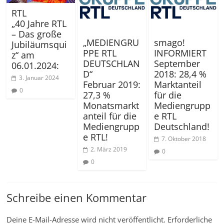
RTL
„40 Jahre RTL
– Das große
„MEDIENGRU
smago!
Jubiläumsqui
PPE RTL
INFORMIERT
z“ am
DEUTSCHLAN
September
06.01.2024:
D“
2018: 28,4 %
3. Januar 2024
Februar 2019:
Marktanteil
0
27,3 %
für die
Monatsmarkt
Mediengrupp
anteil für die
e RTL
Mediengrupp
Deutschland!
e RTL!
7. Oktober 2018
2. März 2019
0
0
Schreibe einen Kommentar
Deine E-Mail-Adresse wird nicht veröffentlicht.
Erforderliche