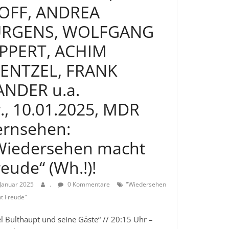
OFF, ANDREA
ÜRGENS, WOLFGANG
IPPERT, ACHIM
ENTZEL, FRANK
ANDER u.a.
r., 10.01.2025, MDR
ernsehen:
Wiedersehen macht
reude“ (Wh.!)!
 Januar 2025
.
0 Kommentare
"Wiedersehen
t Freude"
l Bulthaupt und seine Gäste“ // 20:15 Uhr –