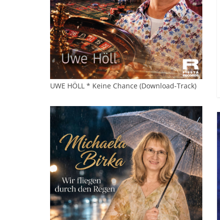
UWE HÖLL * Keine Chance (Download-Track)