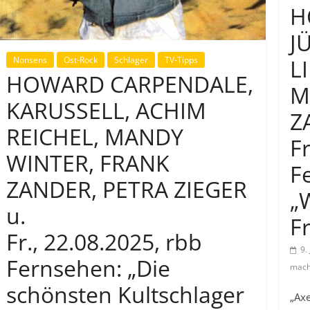
H
J
Nonsens
Ost-Rock
Schlager
TV-Tipps
L
HOWARD CARPENDALE,
M
KARUSSELL, ACHIM
Z
REICHEL, MANDY
F
WINTER, FRANK
F
ZANDER, PETRA ZIEGER
„
u.
F
Fr., 22.08.2025, rbb
9.
Fernsehen: „Die
mach
schönsten Kultschlager
„Axe