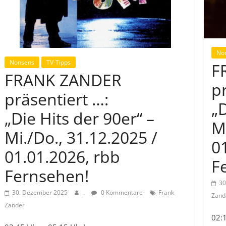
No
Nonsens
TV-Tipps
F
FRANK ZANDER
p
präsentiert …:
„D
„Die Hits der 90er“ –
M
Mi./Do., 31.12.2025 /
0
01.01.2026, rbb
F
Fernsehen!
30
30. Dezember 2025
.
0 Kommentare
Frank
Zand
Zander
02: