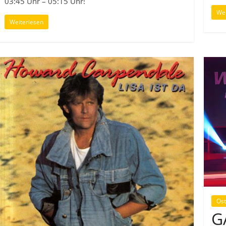
03:45 Uhr – 05:15 Uhr!
Wei
Weiterlesen
Ost
G