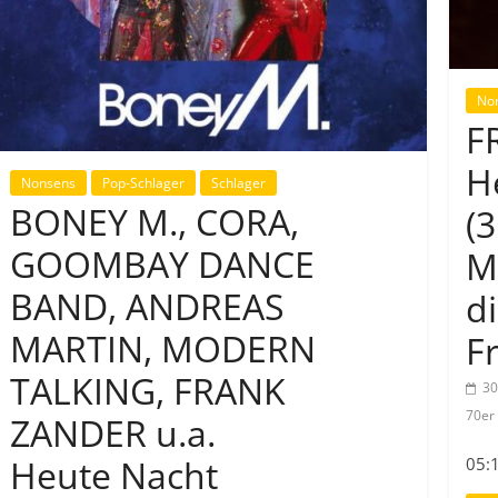
No
F
H
Nonsens
Pop-Schlager
Schlager
BONEY M., CORA,
(
GOOMBAY DANCE
M
BAND, ANDREAS
d
MARTIN, MODERN
F
TALKING, FRANK
30
70er
ZANDER u.a.
Heute Nacht
05: