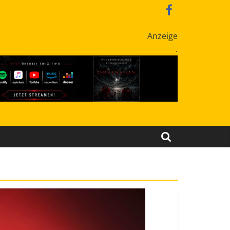
Anzeige
.