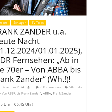
nsens
Schlager
TV-Tipps
RANK ZANDER u.a.
eute Nacht
31.12.2024/01.01.2025),
DR Fernsehen: „Ab in
ie 70er – Von ABBA bis
rank Zander“ (Wh.!)!
. Dezember 2024
.
0 Kommentare
"Ab in die
,
,
 - Von ABBA bis Frank Zander"
ABBA
Frank Zander
15 Uhr – 06:45 Uhr!