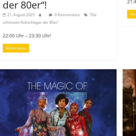
der 80er“!
21:
Wei
21. August 2025
.
0 Kommentare
"Die
schönsten Kultschlager der 80er"
22:00 Uhr – 23:30 Uhr!
Weiterlesen