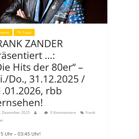
nsens
TV-Tipps
RANK ZANDER
räsentiert …:
ie Hits der 80er“ –
i./Do., 31.12.2025 /
1.01.2026, rbb
ernsehen!
. Dezember 2025
.
0 Kommentare
Frank
er
15 Uhr – 03:45 Uhr!