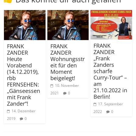
FRANK
FRANK
FRANK
ZANDER
ZANDER
ZANDER
„Frank
Heute
Wohnungsstr
Zanders
Vorabend
eit für den
scharfe
(14.12.2019),
Moment
Curry-Tour“ –
rbb
beigelegt!
am
FERNSEHEN:
10. November
21.10.2022 in
„Gänseessen
2021
0
Berlin!
mit Frank
Zander“!
17. September
14. Dezember
2022
0
2019
0