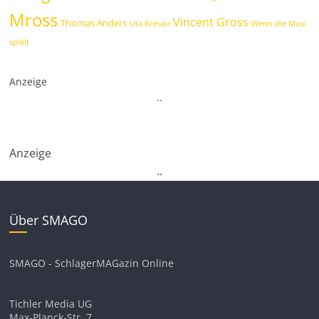
Mross
Vincent Gross
Thomas Anders
Uta Bresan
Wenn die Musi
spielt
Anzeige
.
.
Anzeige
.
.
Über SMAGO
SMAGO - SchlagerMAGazin Online
Tichler Media UG
Max-Planck-Str. 7