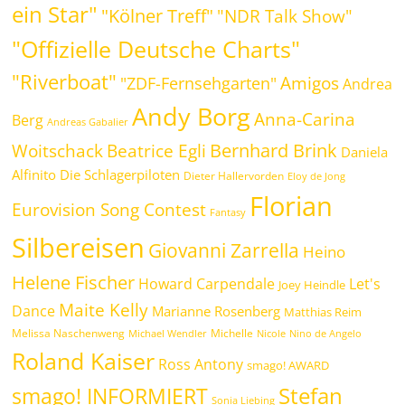
ein Star"
"Kölner Treff"
"NDR Talk Show"
"Offizielle Deutsche Charts"
"Riverboat"
Amigos
"ZDF-Fernsehgarten"
Andrea
Andy Borg
Anna-Carina
Berg
Andreas Gabalier
Bernhard Brink
Beatrice Egli
Woitschack
Daniela
Alfinito
Die Schlagerpiloten
Dieter Hallervorden
Eloy de Jong
Florian
Eurovision Song Contest
Fantasy
Silbereisen
Giovanni Zarrella
Heino
Helene Fischer
Howard Carpendale
Let's
Joey Heindle
Maite Kelly
Dance
Marianne Rosenberg
Matthias Reim
Melissa Naschenweng
Michelle
Michael Wendler
Nicole
Nino de Angelo
Roland Kaiser
Ross Antony
smago! AWARD
Stefan
smago! INFORMIERT
Sonia Liebing