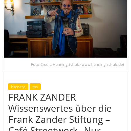
Foto-Credit: Henning Schulz (www.henning-schulz.de)
Nonsens
top
FRANK ZANDER
Wissenswertes über die
Frank Zander Stiftung –
Café Streetwork „Nur