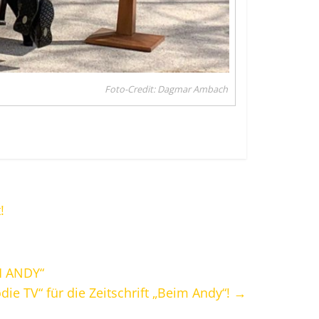
Foto-Credit: Dagmar Ambach
!
M ANDY“
ie TV“ für die Zeitschrift „Beim Andy“!
→