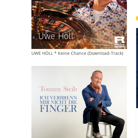
UWE HÖLL * Keine Chance (Download-Track)