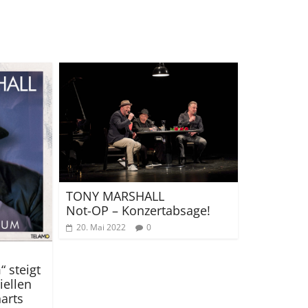
TONY MARSHALL
Not-OP – Konzertabsage!
20. Mai 2022
0
“ steigt
iellen
arts