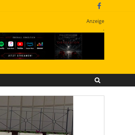
Anzeige
.