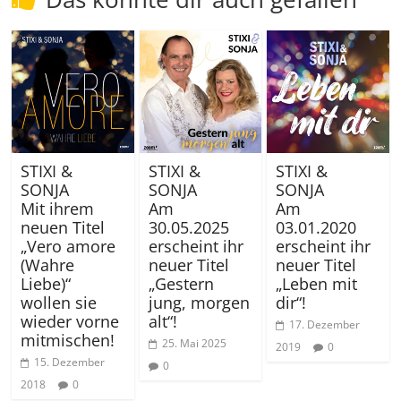
STIXI &
STIXI &
STIXI &
SONJA
SONJA
SONJA
Mit ihrem
Am
Am
neuen Titel
30.05.2025
03.01.2020
„Vero amore
erscheint ihr
erscheint ihr
(Wahre
neuer Titel
neuer Titel
Liebe)“
„Gestern
„Leben mit
wollen sie
jung, morgen
dir“!
wieder vorne
alt“!
17. Dezember
mitmischen!
25. Mai 2025
2019
0
15. Dezember
0
2018
0