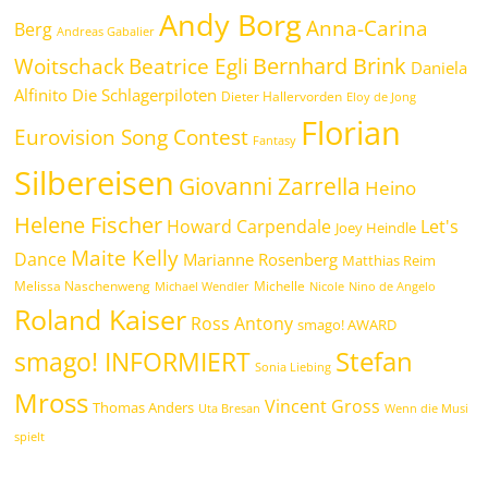
Andy Borg
Anna-Carina
Berg
Andreas Gabalier
Bernhard Brink
Beatrice Egli
Woitschack
Daniela
Alfinito
Die Schlagerpiloten
Dieter Hallervorden
Eloy de Jong
Florian
Eurovision Song Contest
Fantasy
Silbereisen
Giovanni Zarrella
Heino
Helene Fischer
Howard Carpendale
Let's
Joey Heindle
Maite Kelly
Dance
Marianne Rosenberg
Matthias Reim
Melissa Naschenweng
Michelle
Michael Wendler
Nicole
Nino de Angelo
Roland Kaiser
Ross Antony
smago! AWARD
Stefan
smago! INFORMIERT
Sonia Liebing
Mross
Vincent Gross
Thomas Anders
Uta Bresan
Wenn die Musi
spielt