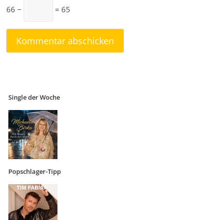
66 −
= 65
Single der Woche
Popschlager-Tipp