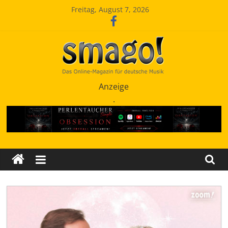
Zum
Freitag, August 7, 2026
Inhalt
springen
Smago
Anzeige
.
SchlagerMAGazinOnline