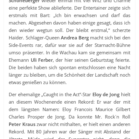
Schöneberger
wieder einmal mit viel Witz und Charme
eine perfekte Show ablieferte. Der Entertainer zeigte sich
erstmals mit Bart: „Ich bin erwachsen und darf das
machen. Abgesehen davon haben einige gesagt, dass ich
den wieder wegtun soll. Der bleibt erstmal,“ scherzte
Haider. Schlager-Queen
Andrea Berg
macht sich bei den
Side-Events rar, dafür war sie auf der Starnacht-Bühne
umso präsenter. In die Wachau kam sie gemeinsam mit
Ehemann
Uli Ferber
, der hier seinen Geburtstag feierte.
Die beiden haben sich spontan entschlossen eine Nacht
länger zu bleiben, um die Schönheit der Landschaft noch
etwas genießen zu können.
Der ehemalige „Caught in the Act“-Star
Eloy de Jong
hielt
an diesem Wochenende einen Rekord: Er war der mit
dem längsten Namen
:
Eloy Francois Maurice Gilbert
Charles Prosper de Jong. Da konnte Mr. Rock´n Roll
Peter Kraus
zwar nicht mithalten, er hielt einen anderen
Rekord. Mit 80 Jahren war der Sänger mit Abstand der