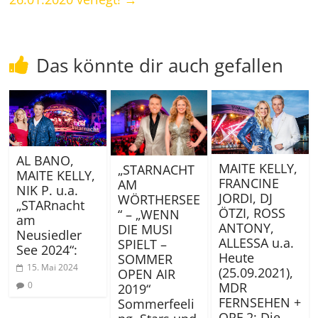
Das könnte dir auch gefallen
AL BANO,
MAITE KELLY,
„STARNACHT
MAITE KELLY,
FRANCINE
AM
NIK P. u.a.
JORDI, DJ
WÖRTHERSEE
„STARnacht
ÖTZI, ROSS
“ – „WENN
am
ANTONY,
DIE MUSI
Neusiedler
ALLESSA u.a.
SPIELT –
See 2024“:
Heute
SOMMER
15. Mai 2024
(25.09.2021),
OPEN AIR
0
MDR
2019“
FERNSEHEN +
Sommerfeeli
ORF 2: Die