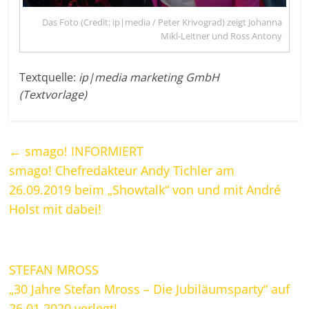
Das Foto (Credit: ip|media / Peter Krivograd) zeigt Johanna
Mikl-Leitner und Ross Antony
Textquelle:
ip|media marketing GmbH
(Textvorlage)
←
smago! INFORMIERT
smago! Chefredakteur Andy Tichler am
26.09.2019 beim „Showtalk“ von und mit André
Holst mit dabei!
STEFAN MROSS
„30 Jahre Stefan Mross – Die Jubiläumsparty“ auf
26.01.2020 verlegt!
→