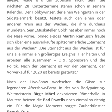
älteste. Müde wird der Superstar nicht, denn die
nächsten 28 Konzerttermine stehen schon in seinem
Kalender. Der Hobbywinzer, der einen Weingarten in der
Südsteiermark besitzt, testete auch den einen oder
anderen Wein aus der Wachau, die ihm durchaus
mundeten. Sein „Muskateller Gold“ hat aber immer noch
die Nase vorne. IpImedia-Boss
Martin Ramusch
freute
sich über eine ausverkaufte spätsommerliche „Starnacht
aus der Wachau“: „Die Starnacht aus der Wachau ist für
uns alle immer ein großartiges Ereignis. Hier halten und
arbeiten alle zusammen – ORF, Sponsoren und die
Politik. Nach der Starnacht ist vor der Starnacht, der
Vorverkauf für 2020 ist bereits gestartet.“
Nach der Live-Show wechselten die Gäste zur
legendären Aftershow-Party. In der von Bodypainting-
Weltmeisterin
Birgit Mörtl
dekorierten Römerhalle in
Mautern heizten die
Bad Powells
noch einmal so richtig
ein. Für die Magic Moments sorgte Zauberkünstler
Patrick Kulo
.