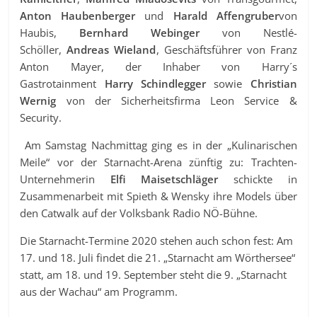
Anton Haubenberger
und
Harald Affengruber
von
Haubis,
Bernhard Webinger
von Nestlé-
Schöller,
Andreas Wieland
, Geschäftsführer von Franz
Anton Mayer, der Inhaber von Harry´s
Gastrotainment
Harry Schindlegger
sowie
Christian
Wernig
von der Sicherheitsfirma Leon Service &
Security.
Am Samstag Nachmittag ging es in der „Kulinarischen
Meile“ vor der Starnacht-Arena zünftig zu: Trachten-
Unternehmerin
Elfi Maisetschläger
schickte in
Zusammenarbeit mit Spieth & Wensky ihre Models über
den Catwalk auf der Volksbank Radio NÖ-Bühne.
Die Starnacht-Termine 2020 stehen auch schon fest: Am
17. und 18. Juli findet die 21. „Starnacht am Wörthersee“
statt, am 18. und 19. September steht die 9. „Starnacht
aus der Wachau“ am Programm.