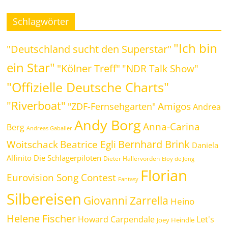
Schlagwörter
"Ich bin
"Deutschland sucht den Superstar"
ein Star"
"Kölner Treff"
"NDR Talk Show"
"Offizielle Deutsche Charts"
"Riverboat"
Amigos
"ZDF-Fernsehgarten"
Andrea
Andy Borg
Anna-Carina
Berg
Andreas Gabalier
Bernhard Brink
Beatrice Egli
Woitschack
Daniela
Alfinito
Die Schlagerpiloten
Dieter Hallervorden
Eloy de Jong
Florian
Eurovision Song Contest
Fantasy
Silbereisen
Giovanni Zarrella
Heino
Helene Fischer
Howard Carpendale
Let's
Joey Heindle