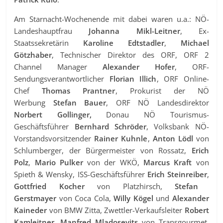
Am Starnacht-Wochenende mit dabei waren u.a.: NÖ-
Landeshauptfrau
Johanna Mikl-Leitner
, Ex-
Staatssekretärin
Karoline Edtstadler
,
Michael
Götzhaber
, Technischer Direktor des ORF, ORF 2
Channel Manager
Alexander Hofer
, ORF-
Sendungsverantwortlicher
Florian Illich
, ORF Online-
Chef
Thomas Prantner
, Prokurist der NÖ
Werbung
Stefan Bauer
, ORF NÖ Landesdirektor
Norbert Gollinger,
Donau NÖ Tourismus-
Geschäftsführer
Bernhard Schröder
, Volksbank NÖ-
Vorstandsvorsitzender
Rainer Kuhnle
,
Anton Lödl
von
Schlumberger, der Bürgermeister von Rossatz,
Erich
Polz
,
Mario Pulker
von der WKÖ,
Marcus Kraft
von
Spieth & Wensky, ISS-Geschäftsführer
Erich Steinreiber
,
Gottfried Kocher
von Platzhirsch,
Stefan
Gerstmayer
von Coca Cola,
Willy Kögel
und
Alexander
Kaineder
von BMW Zitta, Zwettler-Verkaufsleiter
Robert
Kamleitner
,
Manfred Mladosevits
von Transgourmet,