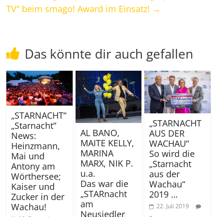
TV“ beim smago! Award im Einsatz!
→
Das könnte dir auch gefallen
„STARNACHT“
„STARNACHT
„Starnacht“
AL BANO,
AUS DER
News:
MAITE KELLY,
WACHAU“
Heinzmann,
MARINA
So wird die
Mai und
MARX, NIK P.
„Starnacht
Antony am
u.a.
aus der
Wörthersee;
Das war die
Wachau“
Kaiser und
„STARnacht
2019 …
Zucker in der
am
Wachau!
22. Juli 2019
Neusiedler