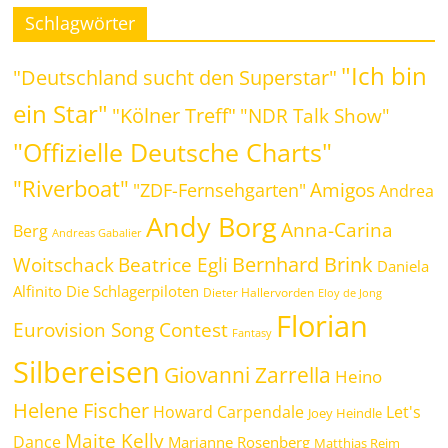
Schlagwörter
"Ich bin
"Deutschland sucht den Superstar"
ein Star"
"Kölner Treff"
"NDR Talk Show"
"Offizielle Deutsche Charts"
"Riverboat"
Amigos
"ZDF-Fernsehgarten"
Andrea
Andy Borg
Anna-Carina
Berg
Andreas Gabalier
Bernhard Brink
Beatrice Egli
Woitschack
Daniela
Alfinito
Die Schlagerpiloten
Dieter Hallervorden
Eloy de Jong
Florian
Eurovision Song Contest
Fantasy
Silbereisen
Giovanni Zarrella
Heino
Helene Fischer
Howard Carpendale
Let's
Joey Heindle
Maite Kelly
Dance
Marianne Rosenberg
Matthias Reim