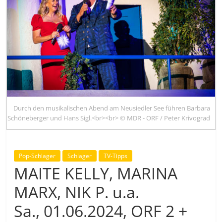
Durch den musikalischen Abend am Neusiedler See führen Barbara
Schöneberger und Hans Sigl.<br><br> © MDR - ORF / Peter Krivograd
Pop-Schlager
Schlager
TV-Tipps
MAITE KELLY, MARINA
MARX, NIK P. u.a.
Sa., 01.06.2024, ORF 2 +