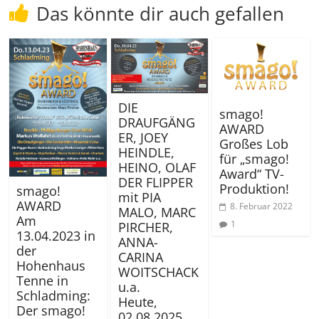
Das könnte dir auch gefallen
DIE
smago!
DRAUFGÄNG
AWARD
ER, JOEY
Großes Lob
HEINDLE,
für „smago!
HEINO, OLAF
Award“ TV-
DER FLIPPER
Produktion!
smago!
mit PIA
AWARD
8. Februar 2022
MALO, MARC
Am
1
PIRCHER,
13.04.2023 in
ANNA-
der
CARINA
Hohenhaus
WOITSCHACK
Tenne in
u.a.
Schladming:
Heute,
Der smago!
02.08.2025,