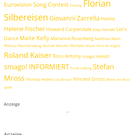
Florian
Eurovision Song Contest
Fantasy
Silbereisen
Giovanni Zarrella
Heino
Helene Fischer
Howard Carpendale
Let's
Joey Heindle
Maite Kelly
Dance
Marianne Rosenberg
Matthias Reim
Melissa Naschenweng
Michelle
Michael Wendler
Nicole
Nino de Angelo
Roland Kaiser
Ross Antony
smago! AWARD
Stefan
smago! INFORMIERT
Sonia Liebing
Mross
Vincent Gross
Thomas Anders
Uta Bresan
Wenn die Musi
spielt
Anzeige
.
.
Anzeige