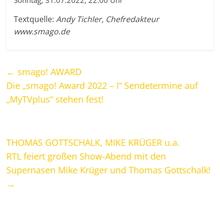
Sonntag, 31.07.2022, 22:00 Uhr
Textquelle:
Andy Tichler, Chefredakteur
www.smago.de
←
smago! AWARD
Die „smago! Award 2022 – I“ Sendetermine auf
„MyTVplus“ stehen fest!
THOMAS GOTTSCHALK, MIKE KRÜGER u.a.
RTL feiert großen Show-Abend mit den
Supernasen Mike Krüger und Thomas Gottschalk!
→