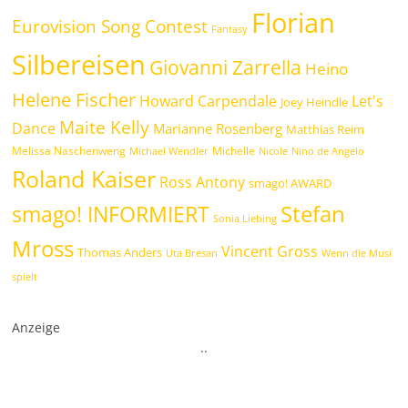
Florian
Eurovision Song Contest
Fantasy
Silbereisen
Giovanni Zarrella
Heino
Helene Fischer
Howard Carpendale
Let's
Joey Heindle
Maite Kelly
Dance
Marianne Rosenberg
Matthias Reim
Melissa Naschenweng
Michelle
Michael Wendler
Nicole
Nino de Angelo
Roland Kaiser
Ross Antony
smago! AWARD
Stefan
smago! INFORMIERT
Sonia Liebing
Mross
Vincent Gross
Thomas Anders
Uta Bresan
Wenn die Musi
spielt
Anzeige
.
.