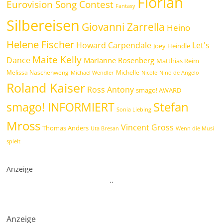
Florian
Eurovision Song Contest
Fantasy
Silbereisen
Giovanni Zarrella
Heino
Helene Fischer
Howard Carpendale
Let's
Joey Heindle
Maite Kelly
Dance
Marianne Rosenberg
Matthias Reim
Melissa Naschenweng
Michelle
Michael Wendler
Nicole
Nino de Angelo
Roland Kaiser
Ross Antony
smago! AWARD
Stefan
smago! INFORMIERT
Sonia Liebing
Mross
Vincent Gross
Thomas Anders
Uta Bresan
Wenn die Musi
spielt
Anzeige
.
.
Anzeige