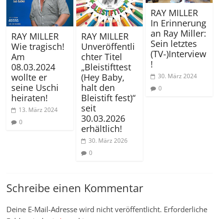
RAY MILLER
In Erinnerung
an Ray Miller:
RAY MILLER
RAY MILLER
Sein letztes
Wie tragisch!
Unveröffentli
(TV-)Interview
Am
chter Titel
!
08.03.2024
„Bleistifttest
wollte er
(Hey Baby,
30. März 2024
seine Uschi
halt den
0
heiraten!
Bleistift fest)“
seit
13. März 2024
30.03.2026
0
erhältlich!
30. März 2026
0
Schreibe einen Kommentar
Deine E-Mail-Adresse wird nicht veröffentlicht.
Erforderliche