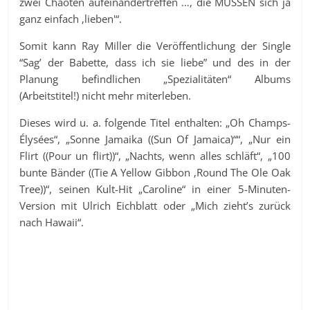
zwei Chaoten aufeinandertreffen …, die MÜSSEN sich ja
ganz einfach ‚lieben'“.
Somit kann Ray Miller die Veröffentlichung der Single
“Sag’ der Babette, dass ich sie liebe” und des in der
Planung befindlichen „Spezialitäten“ Albums
(Arbeitstitel!) nicht mehr miterleben.
Dieses wird u. a. folgende Titel enthalten: „Oh Champs-
Élysées“, „Sonne Jamaika ((Sun Of Jamaica)““, „Nur ein
Flirt ((Pour un flirt))“, „Nachts, wenn alles schläft“, „100
bunte Bänder ((Tie A Yellow Gibbon ‚Round The Ole Oak
Tree))“, seinen Kult-Hit „Caroline“ in einer 5-Minuten-
Version mit Ulrich Eichblatt oder „Mich zieht’s zurück
nach Hawaii“.