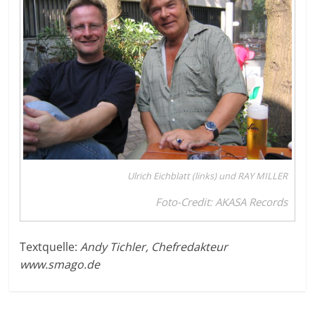
Ulrich Eichblatt (links) und RAY MILLER
Foto-Credit: AKASA Records
Textquelle:
Andy Tichler, Chefredakteur
www.smago.de