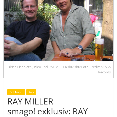
Ulrich Eichblatt (links) und RAY MILLER<br><br>Foto-Credit: AKASA
Records
Schlager
top
RAY MILLER
smago! exklusiv: RAY