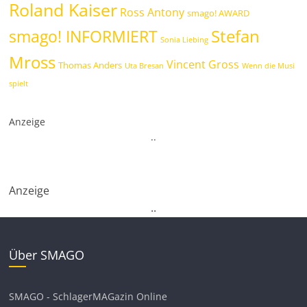
Roland Kaiser
Ross Antony
smago! AWARD
Stefan
smago! INFORMIERT
Sonia Liebing
Mross
Vincent Gross
Thomas Anders
Uta Bresan
Wenn die Musi
spielt
Anzeige
.
.
Anzeige
.
.
Über SMAGO
SMAGO - SchlagerMAGazin Online