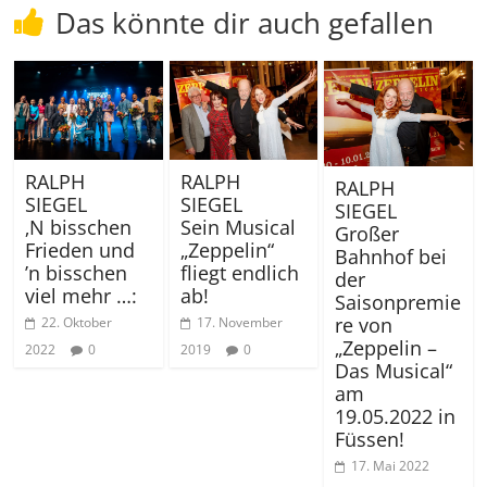
Das könnte dir auch gefallen
RALPH
RALPH
RALPH
SIEGEL
SIEGEL
SIEGEL
‚N bisschen
Sein Musical
Großer
Frieden und
„Zeppelin“
Bahnhof bei
’n bisschen
fliegt endlich
der
viel mehr …:
ab!
Saisonpremie
re von
22. Oktober
17. November
„Zeppelin –
2022
0
2019
0
Das Musical“
am
19.05.2022 in
Füssen!
17. Mai 2022