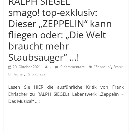
RALPH SIEGEL
smago! top-exklusiv:
Dieser „ZEPPELIN“ kann
fliegen oder: „Die Welt
braucht mehr
Staubsauger“ …!
,
20. Oktober 2021
.
0 Kommentare
"Zeppelin"
Frank
,
Ehrlacher
Ralph Siegel
Lesen Sie HIER die ausführliche Kritik von Frank
Ehrlacher zu RALPH SIEGELs Lebenswerk „Zeppelin –
Das Musical“ …: