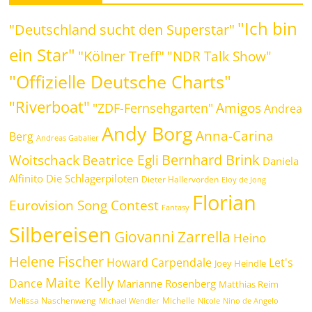
"Ich bin
"Deutschland sucht den Superstar"
ein Star"
"Kölner Treff"
"NDR Talk Show"
"Offizielle Deutsche Charts"
"Riverboat"
Amigos
"ZDF-Fernsehgarten"
Andrea
Andy Borg
Anna-Carina
Berg
Andreas Gabalier
Bernhard Brink
Beatrice Egli
Woitschack
Daniela
Alfinito
Die Schlagerpiloten
Dieter Hallervorden
Eloy de Jong
Florian
Eurovision Song Contest
Fantasy
Silbereisen
Giovanni Zarrella
Heino
Helene Fischer
Howard Carpendale
Let's
Joey Heindle
Maite Kelly
Dance
Marianne Rosenberg
Matthias Reim
Melissa Naschenweng
Michelle
Michael Wendler
Nicole
Nino de Angelo