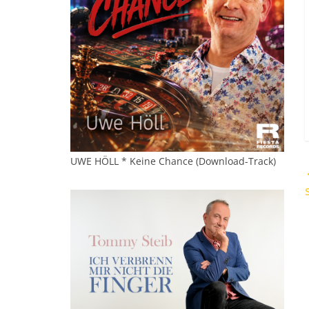
UWE HÖLL * Keine Chance (Download-Track)