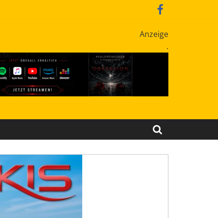
Anzeige
.