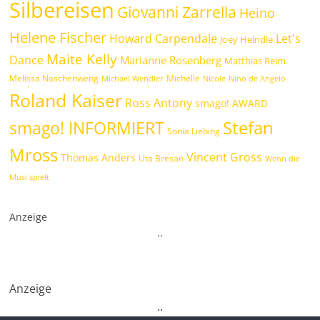
Silbereisen
Giovanni Zarrella
Heino
Helene Fischer
Howard Carpendale
Let's
Joey Heindle
Maite Kelly
Dance
Marianne Rosenberg
Matthias Reim
Melissa Naschenweng
Michelle
Michael Wendler
Nicole
Nino de Angelo
Roland Kaiser
Ross Antony
smago! AWARD
Stefan
smago! INFORMIERT
Sonia Liebing
Mross
Vincent Gross
Thomas Anders
Uta Bresan
Wenn die
Musi spielt
Anzeige
.
.
Anzeige
.
.