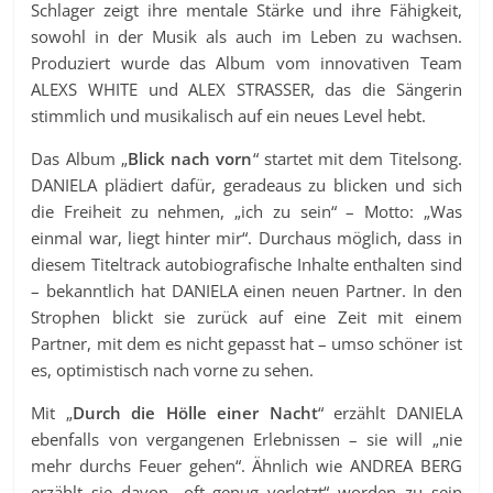
Schlager zeigt ihre mentale Stärke und ihre Fähigkeit,
sowohl in der Musik als auch im Leben zu wachsen.
Produziert wurde das Album vom innovativen Team
ALEXS WHITE und ALEX STRASSER, das die Sängerin
stimmlich und musikalisch auf ein neues Level hebt.
Das Album „
Blick nach vorn
“ startet mit dem Titelsong.
DANIELA plädiert dafür, geradeaus zu blicken und sich
die Freiheit zu nehmen, „ich zu sein“ – Motto: „Was
einmal war, liegt hinter mir“. Durchaus möglich, dass in
diesem Titeltrack autobiografische Inhalte enthalten sind
– bekanntlich hat DANIELA einen neuen Partner. In den
Strophen blickt sie zurück auf eine Zeit mit einem
Partner, mit dem es nicht gepasst hat – umso schöner ist
es, optimistisch nach vorne zu sehen.
Mit „
Durch die Hölle einer Nacht
“ erzählt DANIELA
ebenfalls von vergangenen Erlebnissen – sie will „nie
mehr durchs Feuer gehen“. Ähnlich wie ANDREA BERG
erzählt sie davon „oft genug verletzt“ worden zu sein