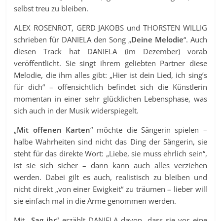
selbst treu zu bleiben.
ALEX ROSENROT, GERD JAKOBS und THORSTEN WILLIG
schrieben für DANIELA den Song „
Deine Melodie
“. Auch
diesen Track hat DANIELA (im Dezember) vorab
veröffentlicht. Sie singt ihrem geliebten Partner diese
Melodie, die ihm alles gibt: „Hier ist dein Lied, ich sing’s
für dich“ – offensichtlich befindet sich die Künstlerin
momentan in einer sehr glücklichen Lebensphase, was
sich auch in der Musik widerspiegelt.
„
Mit offenen Karten
“ möchte die Sängerin spielen –
halbe Wahrheiten sind nicht das Ding der Sängerin, sie
steht für das direkte Wort: „Liebe, sie muss ehrlich sein“,
ist sie sich sicher – dann kann auch alles verziehen
werden. Dabei gilt es auch, realistisch zu bleiben und
nicht direkt „von einer Ewigkeit“ zu träumen – lieber will
sie einfach mal in die Arme genommen werden.
Mit „
Sag ihr
“ erzählt DANIELA davon, dass sie vor eine