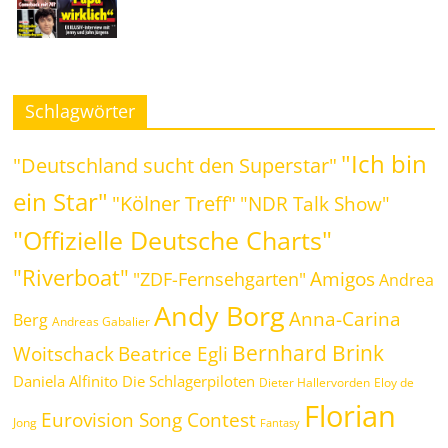
Schlagwörter
"Ich bin
"Deutschland sucht den Superstar"
ein Star"
"Kölner Treff"
"NDR Talk Show"
"Offizielle Deutsche Charts"
"Riverboat"
Amigos
"ZDF-Fernsehgarten"
Andrea
Andy Borg
Anna-Carina
Berg
Andreas Gabalier
Bernhard Brink
Woitschack
Beatrice Egli
Daniela Alfinito
Die Schlagerpiloten
Dieter Hallervorden
Eloy de
Florian
Eurovision Song Contest
Jong
Fantasy