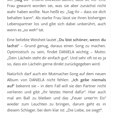
Frau gewarnt worden sei, was sie aber zunächst nicht
wahr haben wollte. Nun heißt es: „Sag ihr – dass sie dich
behalten kann“. Als starke Frau lässt sie ihren bisherigen
Lebenspartner los und gibt sich dabei unberührt, auch
wenn es „so weh“ tat.
Eine beliebte Weisheit lautet „
Du bist schöner, wenn du
lachst
“ – Grund genug, daraus einen Song zu machen.
Optimistisch zu sein, findet DANIELA wichtig – Motto:
„Dein Lächeln steht dir einfach gut“. Und sehr oft ist es ja
so, dass ein Lächeln gerne direkt zurückgegeben wird.
Natürlich darf auch ein Mutmacher-Song auf dem neuen
Album von DANIELA nicht fehlen: „
Ich gebe niemals
auf
“ bekennt sie – in dem Fall will sie den Partner nicht
verlieren und gibt „ihr letztes Hemd dafür“. Hier auch
mal am Ball zu bleiben und das „Feuer unter’m Eis“
wieder zum Leuchten zu bringen, darum geht es in
diesem Schlager, bei dem klar ist: „Die Liebe, sie siegt!“.