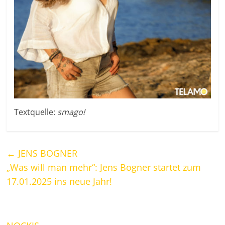
Textquelle:
smago!
←
JENS BOGNER
„Was will man mehr“: Jens Bogner startet zum
17.01.2025 ins neue Jahr!