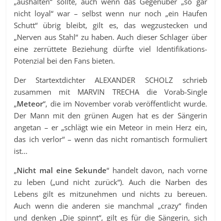
„aushalten“ sollte, auch wenn das Gegenüber „so gar
nicht loyal“ war – selbst wenn nur noch „ein Haufen
Schutt“ übrig bleibt, gilt es, das wegzustecken und
„Nerven aus Stahl“ zu haben. Auch dieser Schlager über
eine zerrüttete Beziehung dürfte viel Identifikations-
Potenzial bei den Fans bieten.
Der Startextdichter ALEXANDER SCHOLZ schrieb
zusammen mit MARVIN TRECHA die Vorab-Single
„
Meteor
“, die im November vorab veröffentlicht wurde.
Der Mann mit den grünen Augen hat es der Sängerin
angetan – er „schlägt wie ein Meteor in mein Herz ein,
das ich verlor“ – wenn das nicht romantisch formuliert
ist…
„
Nicht mal eine Sekunde
“ handelt davon, nach vorne
zu leben („und nicht zurück“). Auch die Narben des
Lebens gilt es mitzunehmen und nichts zu bereuen.
Auch wenn die anderen sie manchmal „crazy“ finden
und denken „Die spinnt“, gilt es für die Sängerin, sich