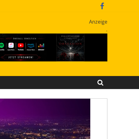
Anzeige
.