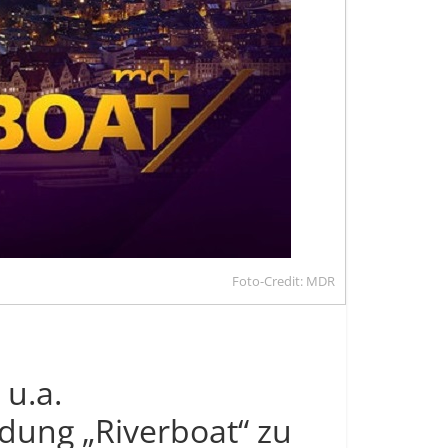
Foto-Credit: MDR
u.a.
ndung „Riverboat“ zu