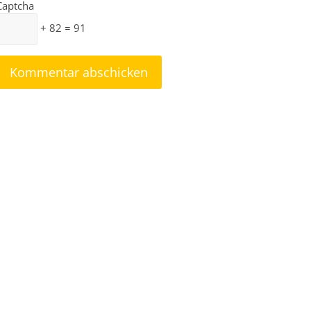
Captcha
+ 82 = 91