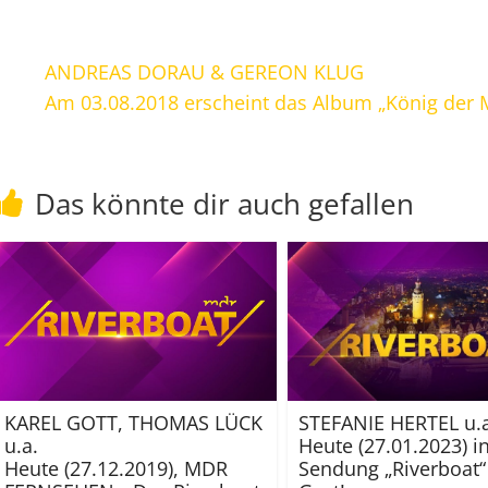
ANDREAS DORAU & GEREON KLUG
Am 03.08.2018 erscheint das Album „König der
Das könnte dir auch gefallen
KAREL GOTT, THOMAS LÜCK
STEFANIE HERTEL u.a
u.a.
Heute (27.01.2023) i
Heute (27.12.2019), MDR
Sendung „Riverboat“