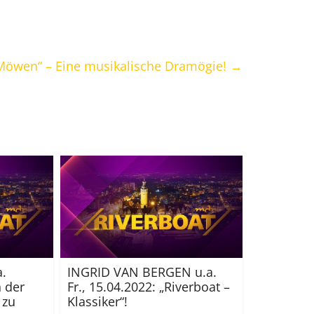
 Möwen“ – Eine musikalische Dramögie!
→
.
INGRID VAN BERGEN u.a.
n der
Fr., 15.04.2022: „Riverboat –
 zu
Klassiker“!