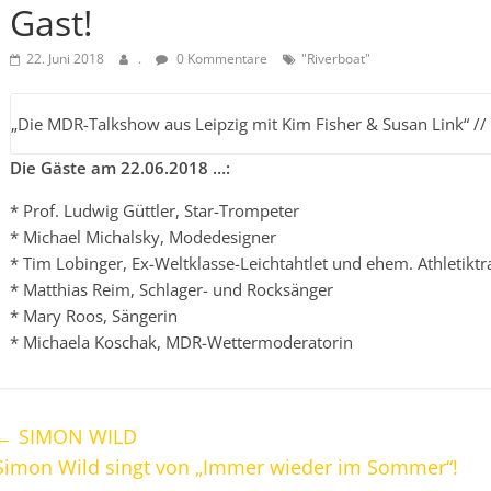
Gast!
22. Juni 2018
.
0 Kommentare
"Riverboat"
„Die MDR-Talkshow aus Leipzig mit Kim Fisher & Susan Link“ 
Die Gäste am 22.06.2018 …:
* Prof. Ludwig Güttler, Star-Trompeter
* Michael Michalsky, Modedesigner
* Tim Lobinger, Ex-Weltklasse-Leichtahtlet und ehem. Athletiktr
* Matthias Reim, Schlager- und Rocksänger
* Mary Roos, Sängerin
* Michaela Koschak, MDR-Wettermoderatorin
←
SIMON WILD
Simon Wild singt von „Immer wieder im Sommer“!