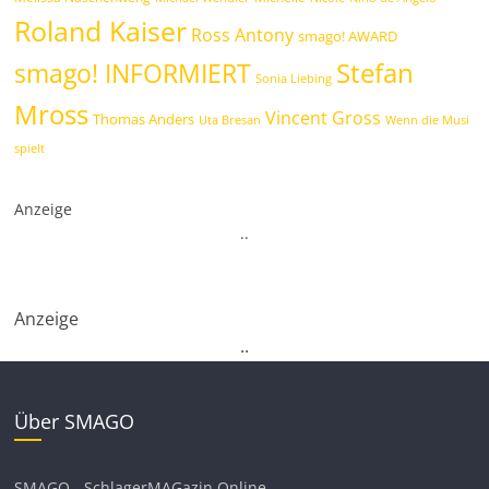
Roland Kaiser
Ross Antony
smago! AWARD
Stefan
smago! INFORMIERT
Sonia Liebing
Mross
Vincent Gross
Thomas Anders
Uta Bresan
Wenn die Musi
spielt
Anzeige
.
.
Anzeige
.
.
Über SMAGO
SMAGO - SchlagerMAGazin Online