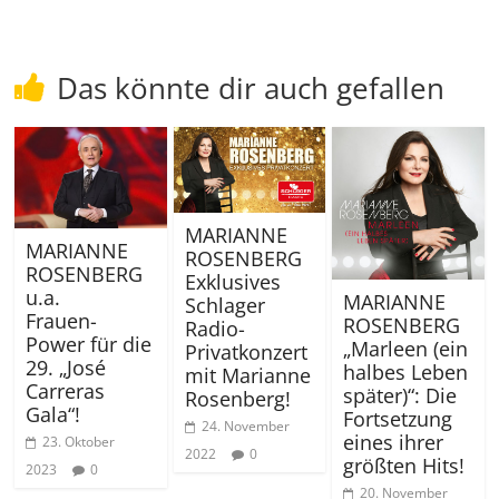
Das könnte dir auch gefallen
MARIANNE
MARIANNE
ROSENBERG
ROSENBERG
Exklusives
u.a.
MARIANNE
Schlager
Frauen-
ROSENBERG
Radio-
Power für die
„Marleen (ein
Privatkonzert
29. „José
halbes Leben
mit Marianne
Carreras
später)“: Die
Rosenberg!
Gala“!
Fortsetzung
24. November
eines ihrer
23. Oktober
2022
0
größten Hits!
2023
0
20. November