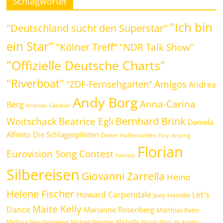
Schlagwörter
"Ich bin
"Deutschland sucht den Superstar"
ein Star"
"Kölner Treff"
"NDR Talk Show"
"Offizielle Deutsche Charts"
"Riverboat"
Amigos
"ZDF-Fernsehgarten"
Andrea
Andy Borg
Anna-Carina
Berg
Andreas Gabalier
Bernhard Brink
Beatrice Egli
Woitschack
Daniela
Alfinito
Die Schlagerpiloten
Dieter Hallervorden
Eloy de Jong
Florian
Eurovision Song Contest
Fantasy
Silbereisen
Giovanni Zarrella
Heino
Helene Fischer
Howard Carpendale
Let's
Joey Heindle
Maite Kelly
Dance
Marianne Rosenberg
Matthias Reim
Melissa Naschenweng
Michelle
Michael Wendler
Nicole
Nino de Angelo