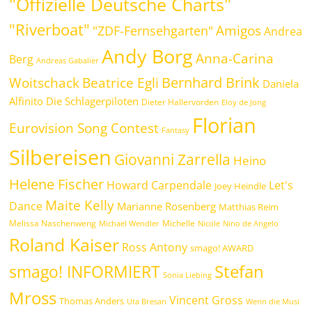
"Offizielle Deutsche Charts"
"Riverboat"
Amigos
"ZDF-Fernsehgarten"
Andrea
Andy Borg
Anna-Carina
Berg
Andreas Gabalier
Bernhard Brink
Beatrice Egli
Woitschack
Daniela
Alfinito
Die Schlagerpiloten
Dieter Hallervorden
Eloy de Jong
Florian
Eurovision Song Contest
Fantasy
Silbereisen
Giovanni Zarrella
Heino
Helene Fischer
Howard Carpendale
Let's
Joey Heindle
Maite Kelly
Dance
Marianne Rosenberg
Matthias Reim
Melissa Naschenweng
Michelle
Michael Wendler
Nicole
Nino de Angelo
Roland Kaiser
Ross Antony
smago! AWARD
Stefan
smago! INFORMIERT
Sonia Liebing
Mross
Vincent Gross
Thomas Anders
Uta Bresan
Wenn die Musi