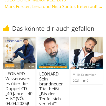
Mark Forster, Lena und Nico Santos treten auf!
→
Das könnte dir auch gefallen
LEONARD
LEONARD
10. September
Wissenswert
Sein
2021
0
es über die
brandneuer
Doppel-CD
Titel heißt
„40 Jahre – 40
„Bis der
Hits“ (VÖ:
Teufel sich
04.04.2025)!
verliebt“!