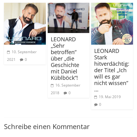
LEONARD
„Sehr
LEONARD
betroffen“
10. September
Stark
über „die
2021
0
hitverdächtig:
Geschichte
der Titel „Ich
mit Daniel
will es gar
Küblböck“!
nicht wissen“
16. September
…
2018
0
19. Mai 2019
0
Schreibe einen Kommentar