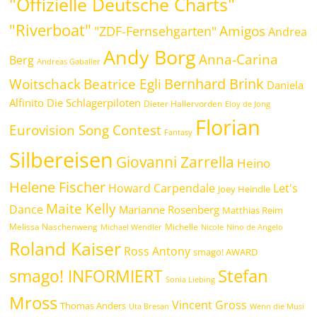
"Offizielle Deutsche Charts"
"Riverboat"
Amigos
"ZDF-Fernsehgarten"
Andrea
Andy Borg
Anna-Carina
Berg
Andreas Gabalier
Bernhard Brink
Beatrice Egli
Woitschack
Daniela
Alfinito
Die Schlagerpiloten
Dieter Hallervorden
Eloy de Jong
Florian
Eurovision Song Contest
Fantasy
Silbereisen
Giovanni Zarrella
Heino
Helene Fischer
Howard Carpendale
Let's
Joey Heindle
Maite Kelly
Dance
Marianne Rosenberg
Matthias Reim
Melissa Naschenweng
Michelle
Michael Wendler
Nicole
Nino de Angelo
Roland Kaiser
Ross Antony
smago! AWARD
Stefan
smago! INFORMIERT
Sonia Liebing
Mross
Vincent Gross
Thomas Anders
Uta Bresan
Wenn die Musi