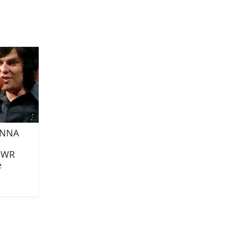
ANNA
 SWR
e