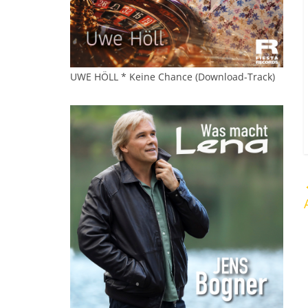
UWE HÖLL * Keine Chance (Download-Track)