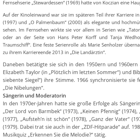
Fernsehserie „Stewardessen“ (1969) hatte von Koczian eine Haup
Auf der Kinoleinwand war sie im späteren Teil ihrer Karriere i
(1997) und „O Palmenbaum“ (2000) als elegante und hochmüt
sehen. Im Fernsehen wirkte sie vor allem in Serien wie „Tatort
oder an der Seite von Hans Peter Korff und Tanja Wedho
Traumschiff“. Eine feste Serienrolle als Marie Senholzer über
zu ihrem Karriereende 2013 in „Die Landärztin“.
Daneben betätigte sie sich in den 1950ern und 1960ern 
Elizabeth Taylor (in „Plötzlich im letzten Sommer“) und B
siebente Siegel“) ihre Stimme. 1966 synchronisierte sie 
„Die Nibelungen“.
Sängerin und Moderatorin
In den 1970er-Jahren hatte sie große Erfolge als Sänger
„Der Lord von Barmbek“ (1973), „Keinen Pfennig“ (1974)
(1977), „Aufsteh’n ist schön“ (1978), „Ganz der Vater“ (
(1979). Dabei trat sie auch in der „ZDF-Hitparade“ auf. 19
Musikquiz „Erkennen Sie die Melodie?“ tätig.