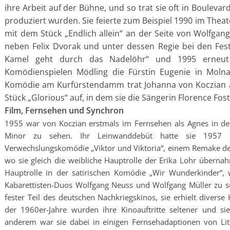
ihre Arbeit auf der Bühne, und so trat sie oft in Bouleva
produziert wurden. Sie feierte zum Beispiel 1990 im The
mit dem Stück „Endlich allein“ an der Seite von Wolfgang
neben Felix Dvorak und unter dessen Regie bei den Fest
Kamel geht durch das Nadelöhr“ und 1995 erneut
Komödienspielen Mödling die Fürstin Eugenie in Molna
Komödie am Kurfürstendamm trat Johanna von Koczian a
Stück „Glorious“ auf, in dem sie die Sängerin Florence Foste
Film, Fernsehen und Synchron
1955 war von Koczian erstmals im Fernsehen als Agnes in de
Minor zu sehen. Ihr Leinwanddebüt hatte sie 1957 
Verwechslungskomödie „Viktor und Viktoria“, einem Remake de
wo sie gleich die weibliche Hauptrolle der Erika Lohr übernah
Hauptrolle in der satirischen Komödie „Wir Wunderkinder“,
Kabarettisten-Duos Wolfgang Neuss und Wolfgang Müller zu s
fester Teil des deutschen Nachkriegskinos, sie erhielt diverse
der 1960er-Jahre wurden ihre Kinoauftritte seltener und si
anderem war sie dabei in einigen Fernsehadaptionen von Lite