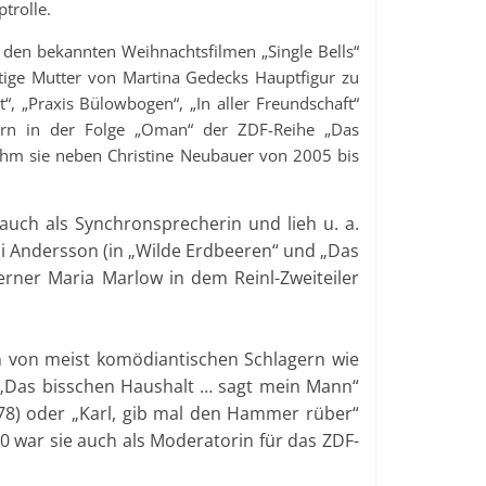
trolle.
n den bekannten Weihnachtsfilmen „Single Bells“
ige Mutter von Martina Gedecks Hauptfigur zu
“, „Praxis Bülowbogen“, „In aller Freundschaft“
rn in der Folge „Oman“ der ZDF-Reihe „Das
nahm sie neben Christine Neubauer von 2005 bis
auch als Synchronsprecherin und lieh u. a.
ibi Andersson (in „Wilde Erdbeeren“ und „Das
ferner Maria Marlow in dem Reinl-Zweiteiler
in von meist komödiantischen Schlagern wie
, „Das bisschen Haushalt … sagt mein Mann“
1978) oder „Karl, gib mal den Hammer rüber“
80 war sie auch als Moderatorin für das ZDF-