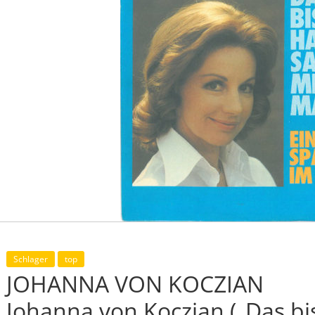
Schlager
top
JOHANNA VON KOCZIAN
Johanna von Koczian („Das b