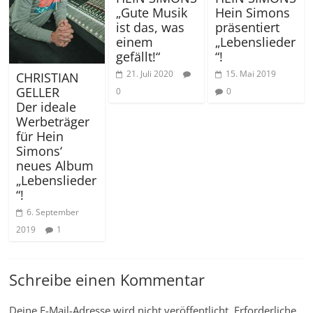
„Gute Musik
Hein Simons
ist das, was
präsentiert
einem
„Lebenslieder
gefällt!“
“!
21. Juli 2020
15. Mai 2019
CHRISTIAN
GELLER
0
0
Der ideale
Werbeträger
für Hein
Simons‘
neues Album
„Lebenslieder
“!
6. September
2019
1
Schreibe einen Kommentar
Deine E-Mail-Adresse wird nicht veröffentlicht.
Erforderliche