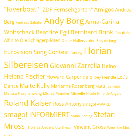
"Riverboat"
Amigos
"ZDF-Fernsehgarten"
Andrea
Andy Borg
Anna-Carina
Berg
Andreas Gabalier
Bernhard Brink
Beatrice Egli
Woitschack
Daniela
Alfinito
Die Schlagerpiloten
Dieter Hallervorden
Eloy de Jong
Florian
Eurovision Song Contest
Fantasy
Silbereisen
Giovanni Zarrella
Heino
Helene Fischer
Howard Carpendale
Let's
Joey Heindle
Maite Kelly
Dance
Marianne Rosenberg
Matthias Reim
Melissa Naschenweng
Michelle
Michael Wendler
Nicole
Nino de Angelo
Roland Kaiser
Ross Antony
smago! AWARD
Stefan
smago! INFORMIERT
Sonia Liebing
Mross
Vincent Gross
Thomas Anders
Uta Bresan
Wenn die Musi
spielt