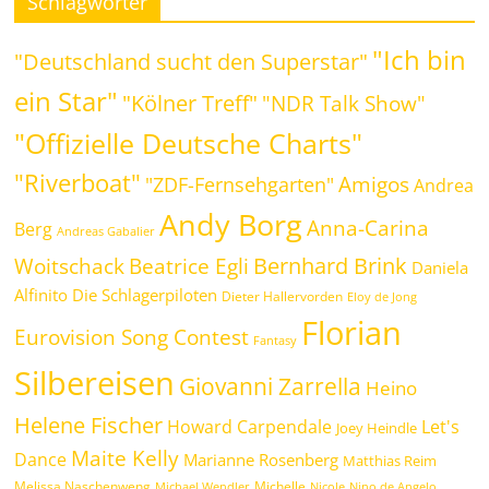
Schlagwörter
"Ich bin
"Deutschland sucht den Superstar"
ein Star"
"Kölner Treff"
"NDR Talk Show"
"Offizielle Deutsche Charts"
"Riverboat"
Amigos
"ZDF-Fernsehgarten"
Andrea
Andy Borg
Anna-Carina
Berg
Andreas Gabalier
Bernhard Brink
Beatrice Egli
Woitschack
Daniela
Alfinito
Die Schlagerpiloten
Dieter Hallervorden
Eloy de Jong
Florian
Eurovision Song Contest
Fantasy
Silbereisen
Giovanni Zarrella
Heino
Helene Fischer
Howard Carpendale
Let's
Joey Heindle
Maite Kelly
Dance
Marianne Rosenberg
Matthias Reim
Melissa Naschenweng
Michelle
Michael Wendler
Nicole
Nino de Angelo