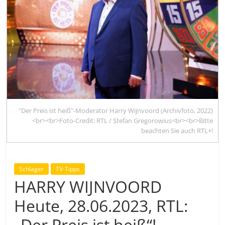
"Der Preis ist heiß"-Moderator Harry Wijnvoord (Archivfoto, 2022)
<br><br>Foto-Credit: RTL / Stefan Gregorowius<br><br>Bitte
beachten Sie auch RTL+!
Schlager
TV-Tipps
HARRY WIJNVOORD
Heute, 28.06.2023, RTL:
„Der Preis ist heiß“!