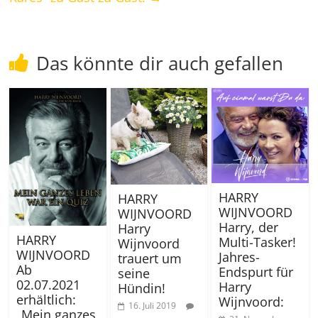
Das könnte dir auch gefallen
HARRY
HARRY
WIJNVOORD
WIJNVOORD
Harry, der
Harry
HARRY
Multi-Tasker!
Wijnvoord
WIJNVOORD
Jahres-
trauert um
Ab
Endspurt für
seine
02.07.2021
Harry
Hündin!
erhältlich:
Wijnvoord:
16. Juli 2019
„Mein ganzes