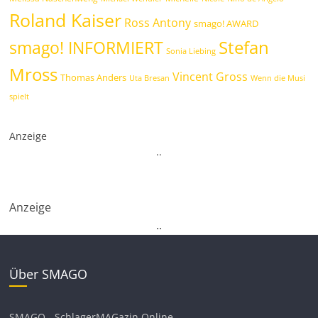
Roland Kaiser
Ross Antony
smago! AWARD
Stefan
smago! INFORMIERT
Sonia Liebing
Mross
Vincent Gross
Thomas Anders
Uta Bresan
Wenn die Musi
spielt
Anzeige
.
.
Anzeige
.
.
Über SMAGO
SMAGO - SchlagerMAGazin Online