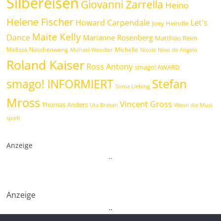
Silbereisen
Giovanni Zarrella
Heino
Helene Fischer
Howard Carpendale
Let's
Joey Heindle
Maite Kelly
Dance
Marianne Rosenberg
Matthias Reim
Melissa Naschenweng
Michelle
Michael Wendler
Nicole
Nino de Angelo
Roland Kaiser
Ross Antony
smago! AWARD
Stefan
smago! INFORMIERT
Sonia Liebing
Mross
Vincent Gross
Thomas Anders
Uta Bresan
Wenn die Musi
spielt
Anzeige
.
.
Anzeige
.
.