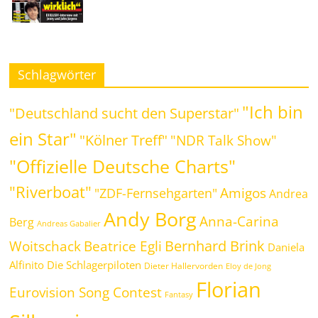
Schlagwörter
"Ich bin
"Deutschland sucht den Superstar"
ein Star"
"Kölner Treff"
"NDR Talk Show"
"Offizielle Deutsche Charts"
"Riverboat"
Amigos
"ZDF-Fernsehgarten"
Andrea
Andy Borg
Anna-Carina
Berg
Andreas Gabalier
Bernhard Brink
Beatrice Egli
Woitschack
Daniela
Alfinito
Die Schlagerpiloten
Dieter Hallervorden
Eloy de Jong
Florian
Eurovision Song Contest
Fantasy