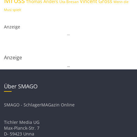
Mross
Vincent Gross
Thomas Anders
Uta Bresan
Wenn die
Musi spielt
Anzeige
.
.
Anzeige
.
.
Über SMAGO
SMAGO - SchlagerMAGazin Online
Tichler Media UG
Max-Planck-Str. 7
D- 59423 Unna