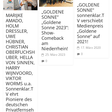
„GOLDENE
SONNE“
„GOLDENE
sonnenklar.T
MARIJKE
SONNE“
V verschiebt
AMADO,
„Goldene
Medienpreis
HOLM
Sonne 2023“:
„Goldene
DRESSLER,
Show-
Sonne“ auf
UWE
Comeback
2021!
HÜBNER,
am
CHRISTIAN
17. März 2020
Niederrhein!
OBERFUCHSH
0
25. März 2023
UBER, HELLA
0
VON SINNEN,
HARRY
WIJNVOORD,
VIKTOR
WORMS u.a.
Sonnenklar.T
V ehrt
Pioniere des
deutschen
Privatfernseh