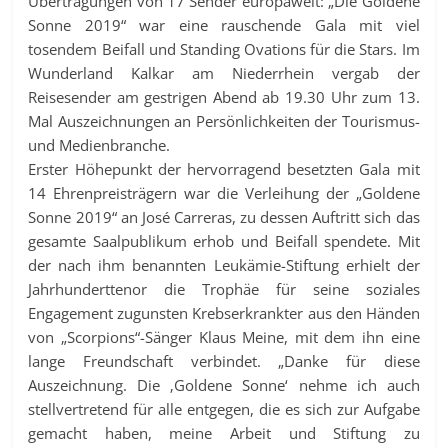
Übertragungen von 17 Sender europaweit: „Die Goldene
Sonne 2019“ war eine rauschende Gala mit viel
tosendem Beifall und Standing Ovations für die Stars. Im
Wunderland Kalkar am Niederrhein vergab der
Reisesender am gestrigen Abend ab 19.30 Uhr zum 13.
Mal Auszeichnungen an Persönlichkeiten der Tourismus-
und Medienbranche.
Erster Höhepunkt der hervorragend besetzten Gala mit
14 Ehrenpreisträgern war die Verleihung der „Goldene
Sonne 2019“ an José Carreras, zu dessen Auftritt sich das
gesamte Saalpublikum erhob und Beifall spendete. Mit
der nach ihm benannten Leukämie-Stiftung erhielt der
Jahrhunderttenor die Trophäe für seine soziales
Engagement zugunsten Krebserkrankter aus den Händen
von „Scorpions“-Sänger Klaus Meine, mit dem ihn eine
lange Freundschaft verbindet. „Danke für diese
Auszeichnung. Die ‚Goldene Sonne‘ nehme ich auch
stellvertretend für alle entgegen, die es sich zur Aufgabe
gemacht haben, meine Arbeit und Stiftung zu