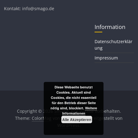
Kontakt: info@smago.de
Information
Datenschutzerklär
ung
Impressum
Diese Webseite benutzt
Cookies. Aktuell sind
Cookies, die nicht essentiell
für den Betrieb dieser Seite
nötig sind, blockiert.
Weitere
Copyright © 2026
Smago
. Alle Rechte vorbehalten.
Informationen
Theme:
ColorMag
von ThemeGrill. Bereitgestellt von
Alle Akzeptieren
WordPress
.