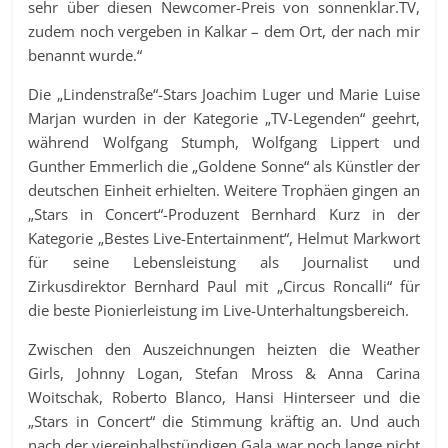
sehr über diesen Newcomer-Preis von sonnenklar.TV,
zudem noch vergeben in Kalkar – dem Ort, der nach mir
benannt wurde.“
Die „Lindenstraße“-Stars Joachim Luger und Marie Luise
Marjan wurden in der Kategorie „TV-Legenden“ geehrt,
während Wolfgang Stumph, Wolfgang Lippert und
Gunther Emmerlich die „Goldene Sonne“ als Künstler der
deutschen Einheit erhielten. Weitere Trophäen gingen an
„Stars in Concert“-Produzent Bernhard Kurz in der
Kategorie „Bestes Live-Entertainment“, Helmut Markwort
für seine Lebensleistung als Journalist und
Zirkusdirektor Bernhard Paul mit „Circus Roncalli“ für
die beste Pionierleistung im Live-Unterhaltungsbereich.
Zwischen den Auszeichnungen heizten die Weather
Girls, Johnny Logan, Stefan Mross & Anna Carina
Woitschak, Roberto Blanco, Hansi Hinterseer und die
„Stars in Concert“ die Stimmung kräftig an. Und auch
nach der viereinhalbstündigen Gala war noch lange nicht