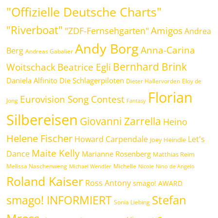
"Offizielle Deutsche Charts"
"Riverboat"
Amigos
"ZDF-Fernsehgarten"
Andrea
Andy Borg
Anna-Carina
Berg
Andreas Gabalier
Bernhard Brink
Woitschack
Beatrice Egli
Daniela Alfinito
Die Schlagerpiloten
Dieter Hallervorden
Eloy de
Florian
Eurovision Song Contest
Jong
Fantasy
Silbereisen
Giovanni Zarrella
Heino
Helene Fischer
Howard Carpendale
Let's
Joey Heindle
Maite Kelly
Dance
Marianne Rosenberg
Matthias Reim
Melissa Naschenweng
Michelle
Michael Wendler
Nicole
Nino de Angelo
Roland Kaiser
Ross Antony
smago! AWARD
Stefan
smago! INFORMIERT
Sonia Liebing