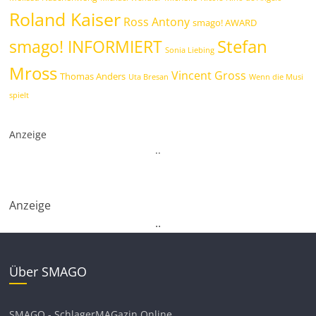
Roland Kaiser
Ross Antony
smago! AWARD
Stefan
smago! INFORMIERT
Sonia Liebing
Mross
Vincent Gross
Thomas Anders
Uta Bresan
Wenn die Musi
spielt
Anzeige
.
.
Anzeige
.
.
Über SMAGO
SMAGO - SchlagerMAGazin Online