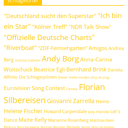
Schlagwörter
"Ich bin
"Deutschland sucht den Superstar"
ein Star"
"Kölner Treff"
"NDR Talk Show"
"Offizielle Deutsche Charts"
"Riverboat"
Amigos
"ZDF-Fernsehgarten"
Andrea
Andy Borg
Anna-Carina
Berg
Andreas Gabalier
Bernhard Brink
Beatrice Egli
Woitschack
Daniela
Alfinito
Die Schlagerpiloten
Dieter Hallervorden
Eloy de Jong
Florian
Eurovision Song Contest
Fantasy
Silbereisen
Giovanni Zarrella
Heino
Helene Fischer
Howard Carpendale
Let's
Joey Heindle
Maite Kelly
Dance
Marianne Rosenberg
Matthias Reim
Melissa Naschenweng
Michelle
Michael Wendler
Nicole
Nino de Angelo