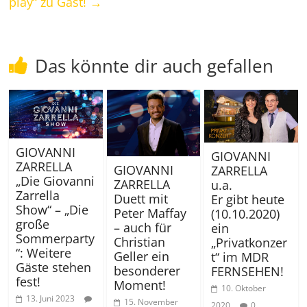
play“ zu Gast!
→
Das könnte dir auch gefallen
GIOVANNI
GIOVANNI
ZARRELLA
GIOVANNI
ZARRELLA
„Die Giovanni
ZARRELLA
u.a.
Zarrella
Duett mit
Er gibt heute
Show“ – „Die
Peter Maffay
(10.10.2020)
große
– auch für
ein
Sommerparty
Christian
„Privatkonzer
“: Weitere
Geller ein
t“ im MDR
Gäste stehen
besonderer
FERNSEHEN!
fest!
Moment!
10. Oktober
13. Juni 2023
15. November
2020
0