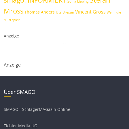
Sonia Liebing
Mross
Vincent Gross
Thomas Anders
Uta Bresan
Wenn die
Musi spielt
Anzeige
.
.
Anzeige
.
.
Über SMAGO
SMAGO - SchlagerMAGazin Online
Tichler Media UG