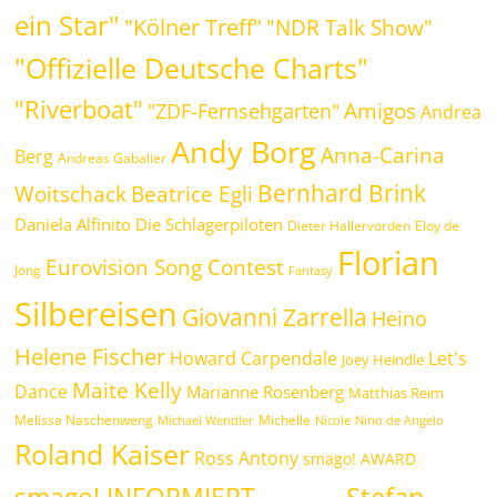
ein Star"
"Kölner Treff"
"NDR Talk Show"
"Offizielle Deutsche Charts"
"Riverboat"
Amigos
"ZDF-Fernsehgarten"
Andrea
Andy Borg
Anna-Carina
Berg
Andreas Gabalier
Bernhard Brink
Woitschack
Beatrice Egli
Daniela Alfinito
Die Schlagerpiloten
Dieter Hallervorden
Eloy de
Florian
Eurovision Song Contest
Jong
Fantasy
Silbereisen
Giovanni Zarrella
Heino
Helene Fischer
Howard Carpendale
Let's
Joey Heindle
Maite Kelly
Dance
Marianne Rosenberg
Matthias Reim
Melissa Naschenweng
Michelle
Michael Wendler
Nicole
Nino de Angelo
Roland Kaiser
Ross Antony
smago! AWARD
Stefan
smago! INFORMIERT