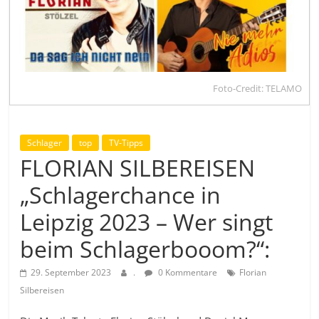
Foto-Credit: TELAMO
Schlager
top
TV-Tipps
FLORIAN SILBEREISEN
„Schlagerchance in
Leipzig 2023 – Wer singt
beim Schlagerbooom?“:
29. September 2023
.
0 Kommentare
Florian
Silbereisen