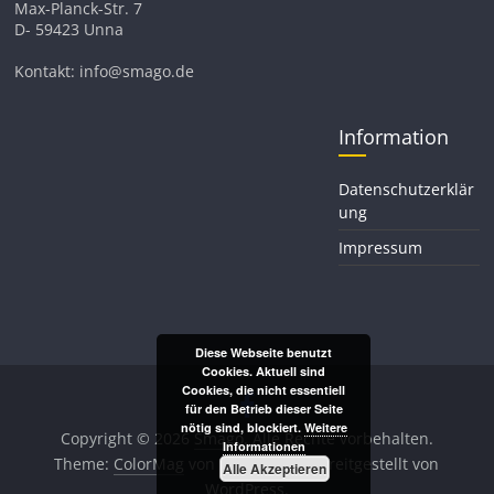
Max-Planck-Str. 7
D- 59423 Unna
Kontakt: info@smago.de
Information
Datenschutzerklär
ung
Impressum
Diese Webseite benutzt
Cookies. Aktuell sind
Cookies, die nicht essentiell
für den Betrieb dieser Seite
nötig sind, blockiert.
Weitere
Copyright © 2026
Smago
. Alle Rechte vorbehalten.
Informationen
Theme:
ColorMag
von ThemeGrill. Bereitgestellt von
Alle Akzeptieren
WordPress
.