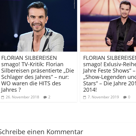
FLORIAN SILBEREISEN
FLORIAN SILBEREIS
smago! TV-Kritik: Florian
smago! Exlusiv-Reih
Silbereisen präsentierte „Die
Jahre Feste Shows“ – 
Schlager des Jahres“ – nur:
„Show-Legenden un
WO waren die HITS des
Stars“ – Die Jahre 20
Jahres ?
2014!
26. November 2018
2
7. November 2019
0
Schreibe einen Kommentar