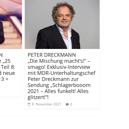
EN
PETER DRECKMANN
e „25
„Die Mischung macht’s!“ –
Teil 8:
smago! Exklusiv-Interview
d neue
mit MDR-Unterhaltungschef
13 +
Peter Dreckmann zur
Sendung „Schlagerbooom
2021 – Alles funkelt! Alles
glitzert!“!
8. November 2021
0