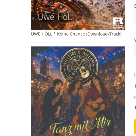
UWE HÖLL * Keine Chance (Download-Track)