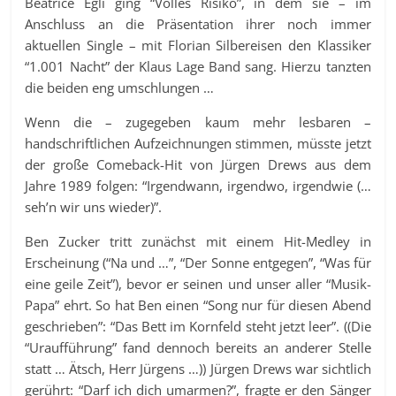
Beatrice Egli ging “Volles Risiko”, in dem sie – im
Anschluss an die Präsentation ihrer noch immer
aktuellen Single – mit Florian Silbereisen den Klassiker
“1.001 Nacht” der Klaus Lage Band sang. Hierzu tanzten
die beiden eng umschlungen …
Wenn die – zugegeben kaum mehr lesbaren –
handschriftlichen Aufzeichnungen stimmen, müsste jetzt
der große Comeback-Hit von Jürgen Drews aus dem
Jahre 1989 folgen: “Irgendwann, irgendwo, irgendwie (…
seh’n wir uns wieder)”.
Ben Zucker tritt zunächst mit einem Hit-Medley in
Erscheinung (“Na und …”, “Der Sonne entgegen”, “Was für
eine geile Zeit”), bevor er seinen und unser aller “Musik-
Papa” ehrt. So hat Ben einen “Song nur für diesen Abend
geschrieben”: “Das Bett im Kornfeld steht jetzt leer”. ((Die
“Uraufführung” fand dennoch bereits an anderer Stelle
statt … Ätsch, Herr Jürgens …)) Jürgen Drews war sichtlich
gerührt: “Darf ich dich umarmen?”, fragte er den Sänger