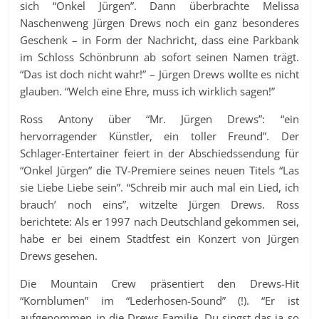
sich “Onkel Jürgen”. Dann überbrachte Melissa
Naschenweng Jürgen Drews noch ein ganz besonderes
Geschenk – in Form der Nachricht, dass eine Parkbank
im Schloss Schönbrunn ab sofort seinen Namen trägt.
“Das ist doch nicht wahr!” – Jürgen Drews wollte es nicht
glauben. “Welch eine Ehre, muss ich wirklich sagen!”
Ross Antony über “Mr. Jürgen Drews”: “ein
hervorragender Künstler, ein toller Freund”. Der
Schlager-Entertainer feiert in der Abschiedssendung für
“Onkel Jürgen” die TV-Premiere seines neuen Titels “Las
sie Liebe Liebe sein”. “Schreib mir auch mal ein Lied, ich
brauch’ noch eins”, witzelte Jürgen Drews. Ross
berichtete: Als er 1997 nach Deutschland gekommen sei,
habe er bei einem Stadtfest ein Konzert von Jürgen
Drews gesehen.
Die Mountain Crew präsentiert den Drews-Hit
“Kornblumen” im “Lederhosen-Sound” (!). “Er ist
aufgenommen in die Drews-Familie. Du singst das ja so