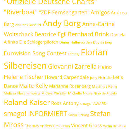
"Offizielle Deutsche Charts"
"Riverboat"
Amigos
"ZDF-Fernsehgarten"
Andrea
Andy Borg
Anna-Carina
Berg
Andreas Gabalier
Bernhard Brink
Beatrice Egli
Woitschack
Daniela
Alfinito
Die Schlagerpiloten
Dieter Hallervorden
Eloy de Jong
Florian
Eurovision Song Contest
Fantasy
Silbereisen
Giovanni Zarrella
Heino
Helene Fischer
Howard Carpendale
Let's
Joey Heindle
Maite Kelly
Dance
Marianne Rosenberg
Matthias Reim
Melissa Naschenweng
Michelle
Michael Wendler
Nicole
Nino de Angelo
Roland Kaiser
Ross Antony
smago! AWARD
Stefan
smago! INFORMIERT
Sonia Liebing
Mross
Vincent Gross
Thomas Anders
Uta Bresan
Wenn die Musi