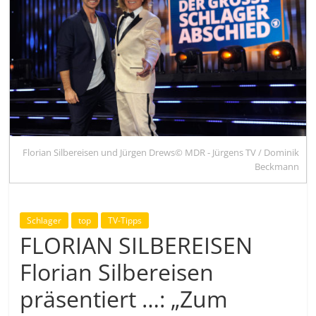
Florian Silbereisen und Jürgen Drews© MDR - Jürgens TV / Dominik
Beckmann
Schlager
top
TV-Tipps
FLORIAN SILBEREISEN
Florian Silbereisen
präsentiert …: „Zum