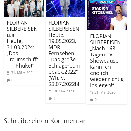
FLORIAN
FLORIAN
SILBEREISEN
SILBEREISEN
u.a.
Heute,
FLORIAN
Heute,
19.05.2023,
SILBEREISEN
31.03.2024:
MDR
„Nach 168
„Das
Fernsehen:
Tagen TV-
Traumschiff“
„Das große
Showpause
— „Phuket“!
Schlagercom
kann ich
eback.2022“
endlich
31. März 2024
(Wh. v.
wieder richtig
0
23.07.2022!)!
loslegen!“
19. Mai 2023
31. Mai 2026
1
0
Schreibe einen Kommentar