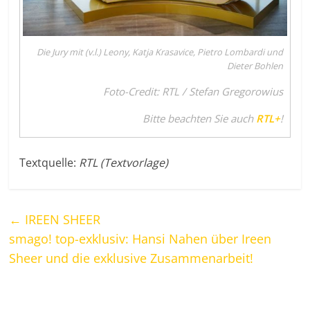
Die Jury mit (v.l.) Leony, Katja Krasavice, Pietro Lombardi und
Dieter Bohlen
Foto-Credit: RTL / Stefan Gregorowius
Bitte beachten Sie auch
RTL+
!
Textquelle:
RTL (Textvorlage)
←
IREEN SHEER
smago! top-exklusiv: Hansi Nahen über Ireen
Sheer und die exklusive Zusammenarbeit!