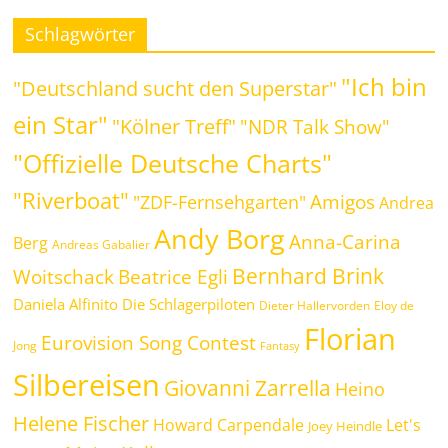
Schlagwörter
"Ich bin
"Deutschland sucht den Superstar"
ein Star"
"Kölner Treff"
"NDR Talk Show"
"Offizielle Deutsche Charts"
"Riverboat"
Amigos
"ZDF-Fernsehgarten"
Andrea
Andy Borg
Anna-Carina
Berg
Andreas Gabalier
Bernhard Brink
Woitschack
Beatrice Egli
Daniela Alfinito
Die Schlagerpiloten
Dieter Hallervorden
Eloy de
Florian
Eurovision Song Contest
Jong
Fantasy
Silbereisen
Giovanni Zarrella
Heino
Helene Fischer
Howard Carpendale
Let's
Joey Heindle