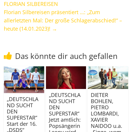
FLORIAN SILBEREISEN
Florian Silbereisen präsentiert …: „Zum
allerletzten Mal: Der große Schlagerabschied!“ –
heute (14.01.2023)!
→
Das könnte dir auch gefallen
„DEUTSCHLA
DIETER
„DEUTSCHLA
ND SUCHT
BOHLEN,
ND SUCHT
DEN
PIETRO
DEN
SUPERSTAR“
LOMBARDI,
SUPERSTAR“
Jetzt amtlich:
XAVIER
Start der 16.
Popsängerin
NAIDOO u.a.
„DSDS“