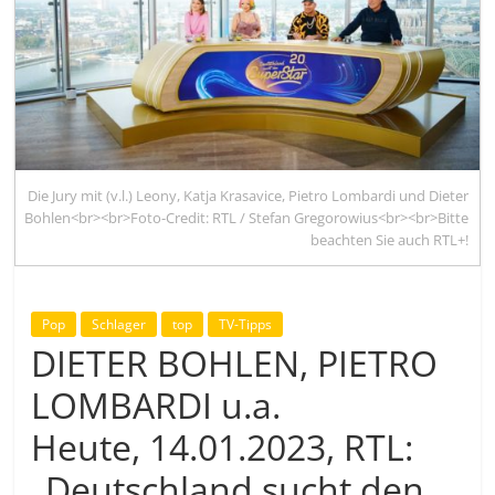
Die Jury mit (v.l.) Leony, Katja Krasavice, Pietro Lombardi und Dieter
Bohlen<br><br>Foto-Credit: RTL / Stefan Gregorowius<br><br>Bitte
beachten Sie auch RTL+!
Pop
Schlager
top
TV-Tipps
DIETER BOHLEN, PIETRO
LOMBARDI u.a.
Heute, 14.01.2023, RTL:
„Deutschland sucht den