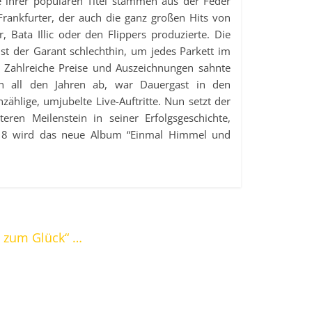
e ihrer populären Titel stammen aus der Feder
Frankfurter, der auch die ganz großen Hits von
, Bata Illic oder den Flippers produzierte. Die
st der Garant schlechthin, um jedes Parkett im
. Zahlreiche Preise und Auszeichnungen sahnte
in all den Jahren ab, war Dauergast in den
zählige, umjubelte Live-Auftritte. Nun setzt der
eren Meilenstein in seiner Erfolgsgeschichte,
8 wird das neue Album “Einmal Himmel und
 zum Glück“ …