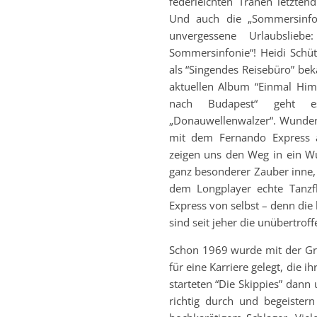
federleichten Tränen letzt
Und auch die „Sommersinfon
unvergessene Urlaubslieb
Sommersinfonie“! Heidi Schüt
als “Singendes Reisebüro” b
aktuellen Album “Einmal Him
nach Budapest“ geht es
„Donauwellenwalzer“. Wunder
mit dem Fernando Express a
zeigen uns den Weg in ein Wu
ganz besonderer Zauber inne, 
dem Longplayer echte Tanzfl
Express von selbst – denn die
sind seit jeher die unübertrof
Schon 1969 wurde mit der Gr
für eine Karriere gelegt, die i
starteten “Die Skippies” dan
richtig durch und begeister