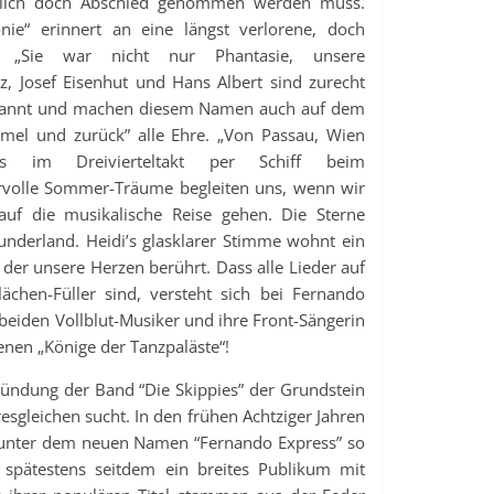
endlich doch Abschied genommen werden muss.
ie“ erinnert an eine längst verlorene, doch
e: „Sie war nicht nur Phantasie, unsere
z, Josef Eisenhut und Hans Albert sind zurecht
ekannt und machen diesem Namen auch auf dem
mel und zurück” alle Ehre. „Von Passau, Wien
 im Dreivierteltakt per Schiff beim
volle Sommer-Träume begleiten uns, wenn wir
uf die musikalische Reise gehen. Die Sterne
nderland. Heidi’s glasklarer Stimme wohnt ein
der unsere Herzen berührt. Dass alle Lieder auf
ächen-Füller sind, versteht sich bei Fernando
 beiden Vollblut-Musiker und ihre Front-Sängerin
fenen „Könige der Tanzpaläste“!
ündung der Band “Die Skippies” der Grundstein
hresgleichen sucht. In den frühen Achtziger Jahren
n unter dem neuen Namen “Fernando Express” so
n spätestens seitdem ein breites Publikum mit