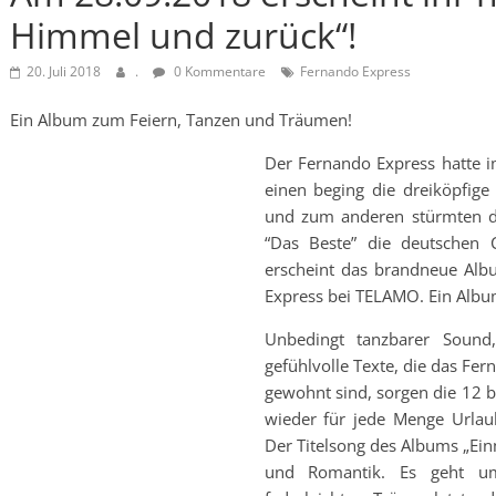
Himmel und zurück“!
20. Juli 2018
.
0 Kommentare
Fernando Express
Ein Album zum Feiern, Tanzen und Träumen!
Der Fernando Express hatte i
einen beging die dreiköpfige
und zum anderen stürmten di
“Das Beste” die deutschen 
erscheint das brandneue Al
Express bei TELAMO. Ein Alb
Unbedingt tanzbarer Sound
gefühlvolle Texte, die das Fe
gewohnt sind, sorgen die 12 b
wieder für jede Menge Urla
Der Titelsong des Albums „Ein
und Romantik. Es geht u