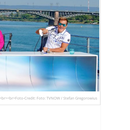
len<br><br>Foto-Credit: Foto: TVNOW / Stefan Gregorowius