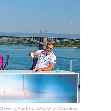
S-Jury (v.l.): Mike Singer, Maite Kelly und Dieter Bohlen