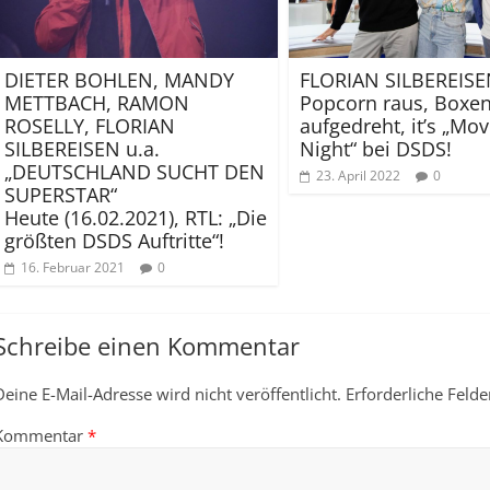
DIETER BOHLEN, MANDY
FLORIAN SILBEREISE
METTBACH, RAMON
Popcorn raus, Boxe
ROSELLY, FLORIAN
aufgedreht, it’s „Mov
SILBEREISEN u.a.
Night“ bei DSDS!
„DEUTSCHLAND SUCHT DEN
23. April 2022
0
SUPERSTAR“
Heute (16.02.2021), RTL: „Die
größten DSDS Auftritte“!
16. Februar 2021
0
Schreibe einen Kommentar
Deine E-Mail-Adresse wird nicht veröffentlicht.
Erforderliche Felde
Kommentar
*