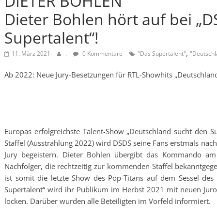
DIETER BOHLEN
Dieter Bohlen hört auf bei „
Supertalent“!
,
11. März 2021
.
0 Kommentare
"Das Supertalent"
"Deutschl
Ab 2022: Neue Jury-Besetzungen für RTL-Showhits „Deutschland 
Europas erfolgreichste Talent-Show „Deutschland sucht den S
Staffel (Ausstrahlung 2022) wird DSDS seine Fans erstmals nach
Jury begeistern. Dieter Bohlen übergibt das Kommando am J
Nachfolger, die rechtzeitig zur kommenden Staffel bekanntgeg
ist somit die letzte Show des Pop-Titans auf dem Sessel des
Supertalent“ wird ihr Publikum im Herbst 2021 mit neuen Juro
locken. Darüber wurden alle Beteiligten im Vorfeld informiert.