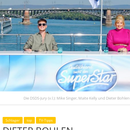
Die DSDS-Jury (v.l.): Mike Singer, Maite Kelly und Dieter Boh
Schlager
top
TV-Tipps