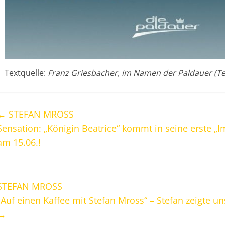
Textquelle:
Franz Griesbacher, im Namen der Paldauer (Te
←
STEFAN MROSS
Sensation: „Königin Beatrice“ kommt in seine erste 
am 15.06.!
STEFAN MROSS
„Auf einen Kaffee mit Stefan Mross“ – Stefan zeigte u
→