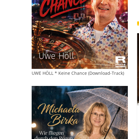
UWE HÖLL * Keine Chance (Download-Track)