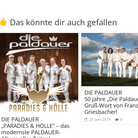
Das könnte dir auch gefallen
DIE PALDAUER
50 Jahre „Die Paldau
Gruß-Wort von Fran
Griesbacher!
DIE PALDAUER
25. Juni 2019
0
„PARADIES & HÖLLE“ – das
modernste PALDAUER-