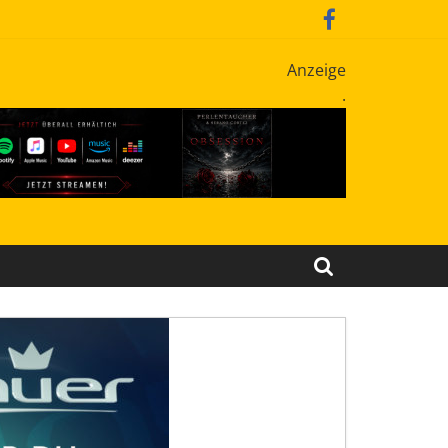
Anzeige
.