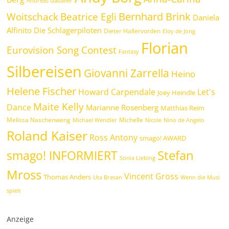
Andreas Gabalier
Bernhard Brink
Beatrice Egli
Woitschack
Daniela
Alfinito
Die Schlagerpiloten
Dieter Hallervorden
Eloy de Jong
Florian
Eurovision Song Contest
Fantasy
Silbereisen
Giovanni Zarrella
Heino
Helene Fischer
Howard Carpendale
Let's
Joey Heindle
Maite Kelly
Dance
Marianne Rosenberg
Matthias Reim
Melissa Naschenweng
Michelle
Michael Wendler
Nicole
Nino de Angelo
Roland Kaiser
Ross Antony
smago! AWARD
Stefan
smago! INFORMIERT
Sonia Liebing
Mross
Vincent Gross
Thomas Anders
Uta Bresan
Wenn die Musi
spielt
Anzeige