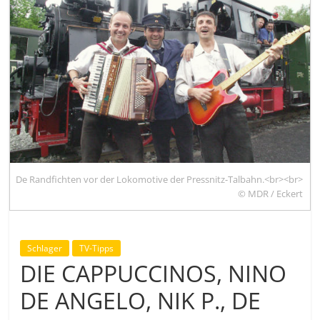
De Randfichten vor der Lokomotive der Pressnitz-Talbahn.<br><br>
© MDR / Eckert
Schlager
TV-Tipps
DIE CAPPUCCINOS, NINO
DE ANGELO, NIK P., DE