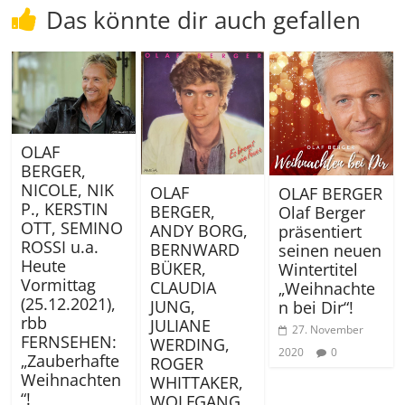
Das könnte dir auch gefallen
OLAF
BERGER,
NICOLE, NIK
OLAF
OLAF BERGER
P., KERSTIN
BERGER,
Olaf Berger
OTT, SEMINO
ANDY BORG,
präsentiert
ROSSI u.a.
BERNWARD
seinen neuen
Heute
BÜKER,
Wintertitel
Vormittag
CLAUDIA
„Weihnachte
(25.12.2021),
JUNG,
n bei Dir“!
rbb
JULIANE
27. November
FERNSEHEN:
WERDING,
2020
0
„Zauberhafte
ROGER
Weihnachten
WHITTAKER,
“!
WOLFGANG