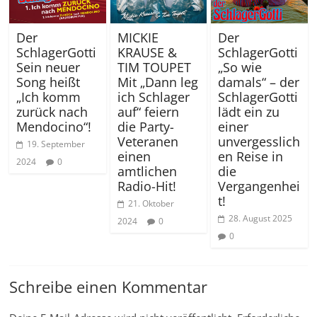
Der
MICKIE
Der
SchlagerGotti
KRAUSE &
SchlagerGotti
Sein neuer
TIM TOUPET
„So wie
Song heißt
Mit „Dann leg
damals“ – der
„Ich komm
ich Schlager
SchlagerGotti
zurück nach
auf“ feiern
lädt ein zu
Mendocino“!
die Party-
einer
Veteranen
unvergesslich
19. September
einen
en Reise in
2024
0
amtlichen
die
Radio-Hit!
Vergangenhei
t!
21. Oktober
28. August 2025
2024
0
0
Schreibe einen Kommentar