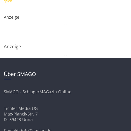
spielt
Anzeige
.
.
Anzeige
.
.
Über SMAGO
SMAGO - SchlagerMAGazin Online
Tichler Media UG
Max-Planck-Str. 7
D- 59423 Unna
Kontakt: info@smago.de