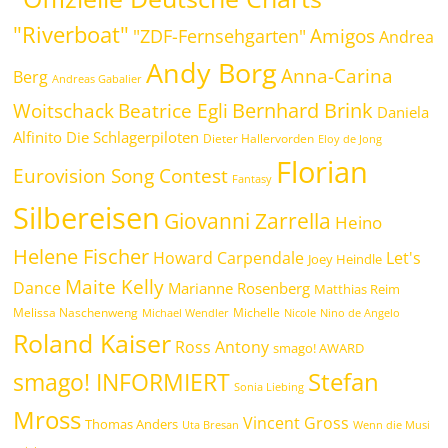
"Riverboat"
Amigos
"ZDF-Fernsehgarten"
Andrea
Andy Borg
Anna-Carina
Berg
Andreas Gabalier
Bernhard Brink
Beatrice Egli
Woitschack
Daniela
Alfinito
Die Schlagerpiloten
Dieter Hallervorden
Eloy de Jong
Florian
Eurovision Song Contest
Fantasy
Silbereisen
Giovanni Zarrella
Heino
Helene Fischer
Howard Carpendale
Let's
Joey Heindle
Maite Kelly
Dance
Marianne Rosenberg
Matthias Reim
Melissa Naschenweng
Michelle
Michael Wendler
Nicole
Nino de Angelo
Roland Kaiser
Ross Antony
smago! AWARD
Stefan
smago! INFORMIERT
Sonia Liebing
Mross
Vincent Gross
Thomas Anders
Uta Bresan
Wenn die Musi