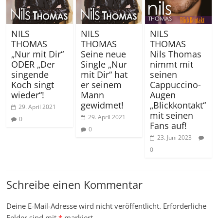
NILS
NILS
NILS
THOMAS
THOMAS
THOMAS
„Nur mit Dir“
Seine neue
Nils Thomas
ODER „Der
Single „Nur
nimmt mit
singende
mit Dir“ hat
seinen
Koch singt
er seinem
Cappuccino-
wieder“!
Mann
Augen
gewidmet!
„Blickkontakt“
29. April 2021
mit seinen
29. April 2021
0
Fans auf!
0
23. Juni 2023
0
Schreibe einen Kommentar
Deine E-Mail-Adresse wird nicht veröffentlicht.
Erforderliche
Felder sind mit
*
markiert