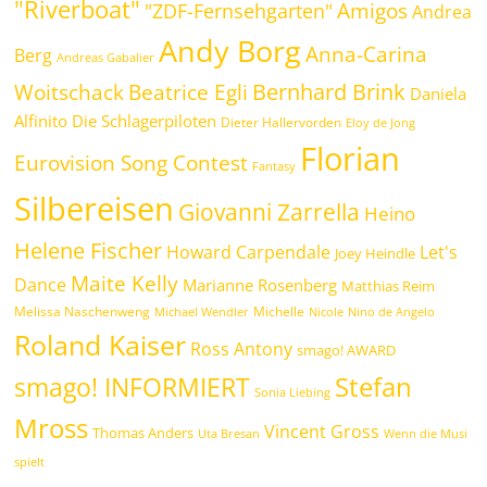
"Riverboat"
Amigos
"ZDF-Fernsehgarten"
Andrea
Andy Borg
Anna-Carina
Berg
Andreas Gabalier
Bernhard Brink
Beatrice Egli
Woitschack
Daniela
Alfinito
Die Schlagerpiloten
Dieter Hallervorden
Eloy de Jong
Florian
Eurovision Song Contest
Fantasy
Silbereisen
Giovanni Zarrella
Heino
Helene Fischer
Howard Carpendale
Let's
Joey Heindle
Maite Kelly
Dance
Marianne Rosenberg
Matthias Reim
Melissa Naschenweng
Michelle
Michael Wendler
Nicole
Nino de Angelo
Roland Kaiser
Ross Antony
smago! AWARD
Stefan
smago! INFORMIERT
Sonia Liebing
Mross
Vincent Gross
Thomas Anders
Uta Bresan
Wenn die Musi
spielt