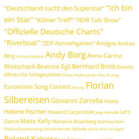
"Ich bin
"Deutschland sucht den Superstar"
ein Star"
"Kölner Treff"
"NDR Talk Show"
"Offizielle Deutsche Charts"
"Riverboat"
Amigos
"ZDF-Fernsehgarten"
Andrea
Andy Borg
Anna-Carina
Berg
Andreas Gabalier
Bernhard Brink
Beatrice Egli
Woitschack
Daniela
Alfinito
Die Schlagerpiloten
Dieter Hallervorden
Eloy de Jong
Florian
Eurovision Song Contest
Fantasy
Silbereisen
Giovanni Zarrella
Heino
Helene Fischer
Howard Carpendale
Let's
Joey Heindle
Maite Kelly
Dance
Marianne Rosenberg
Matthias Reim
Melissa Naschenweng
Michelle
Michael Wendler
Nicole
Nino de Angelo
Roland Kaiser