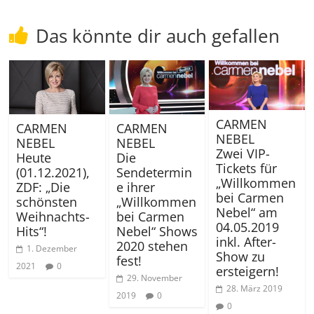
Das könnte dir auch gefallen
CARMEN
CARMEN
CARMEN
NEBEL
NEBEL
NEBEL
Zwei VIP-
Die
Heute
Tickets für
Sendetermin
(01.12.2021),
„Willkommen
e ihrer
ZDF: „Die
bei Carmen
„Willkommen
schönsten
Nebel“ am
bei Carmen
Weihnachts-
04.05.2019
Nebel“ Shows
Hits“!
inkl. After-
2020 stehen
1. Dezember
Show zu
fest!
2021
0
ersteigern!
29. November
28. März 2019
2019
0
0