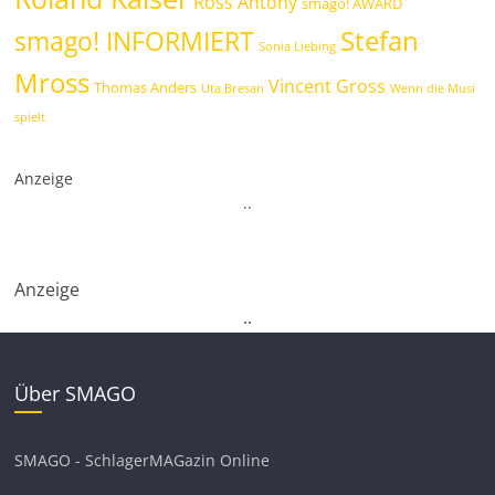
Ross Antony
smago! AWARD
Stefan
smago! INFORMIERT
Sonia Liebing
Mross
Vincent Gross
Thomas Anders
Uta Bresan
Wenn die Musi
spielt
Anzeige
.
.
Anzeige
.
.
Über SMAGO
SMAGO - SchlagerMAGazin Online