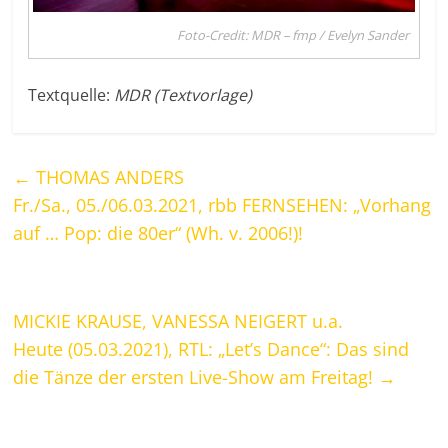
Foto-Credit: MDR – fmp / Evelyn Sander
Textquelle:
MDR (Textvorlage)
←
THOMAS ANDERS
Fr./Sa., 05./06.03.2021, rbb FERNSEHEN: „Vorhang
auf … Pop: die 80er“ (Wh. v. 2006!)!
MICKIE KRAUSE, VANESSA NEIGERT u.a.
Heute (05.03.2021), RTL: „Let’s Dance“: Das sind
die Tänze der ersten Live-Show am Freitag!
→