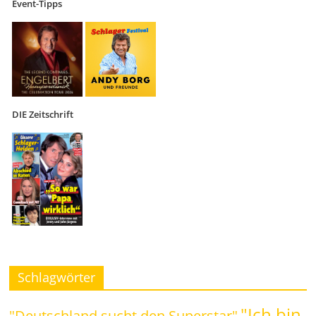
Event-Tipps
DIE Zeitschrift
Schlagwörter
"Ich bin
"Deutschland sucht den Superstar"