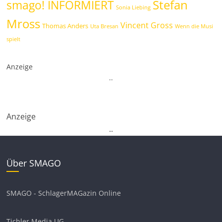
Stefan
smago! INFORMIERT
Sonia Liebing
Mross
Vincent Gross
Thomas Anders
Uta Bresan
Wenn die Musi
spielt
Anzeige
.
.
Anzeige
.
.
Über SMAGO
SMAGO - SchlagerMAGazin Online
Tichler Media UG