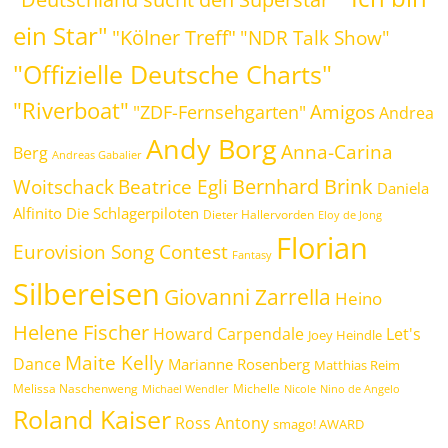
ein Star"
"Kölner Treff"
"NDR Talk Show"
"Offizielle Deutsche Charts"
"Riverboat"
Amigos
"ZDF-Fernsehgarten"
Andrea
Andy Borg
Anna-Carina
Berg
Andreas Gabalier
Bernhard Brink
Beatrice Egli
Woitschack
Daniela
Alfinito
Die Schlagerpiloten
Dieter Hallervorden
Eloy de Jong
Florian
Eurovision Song Contest
Fantasy
Silbereisen
Giovanni Zarrella
Heino
Helene Fischer
Howard Carpendale
Let's
Joey Heindle
Maite Kelly
Dance
Marianne Rosenberg
Matthias Reim
Melissa Naschenweng
Michelle
Michael Wendler
Nicole
Nino de Angelo
Roland Kaiser
Ross Antony
smago! AWARD