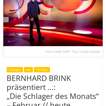
Foto-Credit: MDR - fmp / Evelyn Sander
Schlager
top
TV-Tipps
BERNHARD BRINK
präsentiert …:
„Die Schlager des Monats“
– Februar // heute