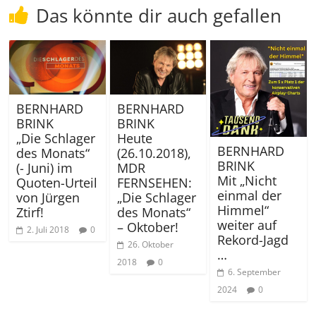
Das könnte dir auch gefallen
BERNHARD
BERNHARD
BRINK
BRINK
„Die Schlager
Heute
BERNHARD
des Monats“
(26.10.2018),
BRINK
(- Juni) im
MDR
Mit „Nicht
Quoten-Urteil
FERNSEHEN:
einmal der
von Jürgen
„Die Schlager
Himmel“
Ztirf!
des Monats“
weiter auf
– Oktober!
2. Juli 2018
0
Rekord-Jagd
26. Oktober
…
2018
0
6. September
2024
0