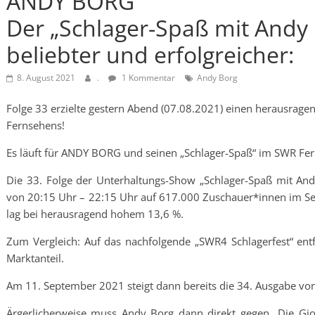
ANDY BORG
Der „Schlager-Spaß mit Andy
beliebter und erfolgreicher:
8. August 2021
.
1 Kommentar
Andy Borg
Folge 33 erzielte gestern Abend (07.08.2021) einen herausrag
Fernsehens!
Es läuft für ANDY BORG und seinen „Schlager-Spaß“ im SWR Fe
Die 33. Folge der Unterhaltungs-Show „Schlager-Spaß mit And
von 20:15 Uhr – 22:15 Uhr auf 617.000 Zuschauer*innen im Se
lag bei herausragend hohem 13,6 %.
Zum Vergleich: Auf das nachfolgende „SWR4 Schlagerfest“ en
Marktanteil.
Am 11. September 2021 steigt dann bereits die 34. Ausgabe von
Ärgerlicherweise muss Andy Borg dann direkt gegen „Die Gio