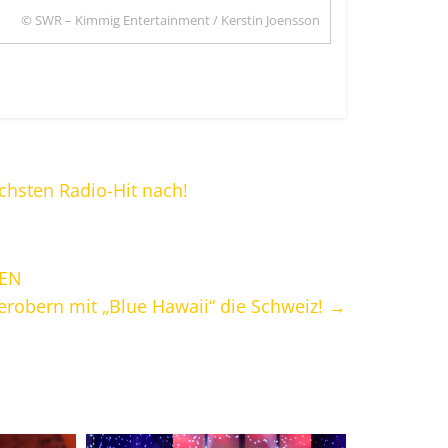
© SWR – Kimmig Entertainment / Kerstin Joensson
ächsten Radio-Hit nach!
TEN
 erobern mit „Blue Hawaii“ die Schweiz!
→