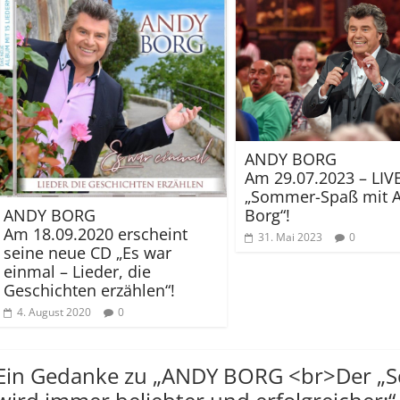
ANDY BORG
Am 29.07.2023 – LIVE
„Sommer-Spaß mit 
ANDY BORG
Borg“!
Am 18.09.2020 erscheint
31. Mai 2023
0
seine neue CD „Es war
einmal – Lieder, die
Geschichten erzählen“!
4. August 2020
0
Ein Gedanke zu „
ANDY BORG <br>Der „Sc