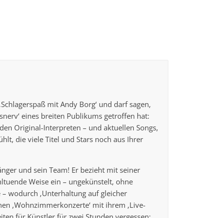
‚Schlagerspaß mit Andy Borg‘ und darf sagen,
nerv‘ eines breiten Publikums getroffen hat:
den Original-Interpreten – und aktuellen Songs,
lt, die viele Titel und Stars noch aus Ihrer
nger und sein Team! Er bezieht mit seiner
ltuende Weise ein – ungekünstelt, ohne
e – wodurch ‚Unterhaltung auf gleicher
anen ‚Wohnzimmerkonzerte‘ mit ihrem ‚Live-
eiten für Künstler für zwei Stunden vergessen: