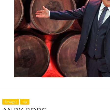
Schlager
top