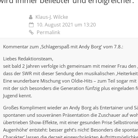
wird immer beliebter und erfolgreicher:
“
Klaus-J. Wilcke
10. August 2021 um 13:20
Permalink
Kommentar zum ‚Schlagerspaß mit Andy Borg‘ vom 7.8.:
Liebes Redaktionsteam,
seit bald 2 Jahren verfolge ich gemeinsam mit meiner Frau den 
dass der SWR mit dieser Sendung den musikalischen ‚Heiterkeits
Eine wunderbare Mischung von Oldie-Hits – zum Teil sogar mit 
mit der sich besonders die Generation fünfzig plus eingeladen füh
Jugend kennt.
Großes Kompliment wieder an Andy Borg als Entertainer und Sä
spontanen und souveränen Präsentation die Zuschauer auf woh
übertrieben Show-Effekte, mit einer gesunden Prise Selbstironi
Augenhöhe‘ entsteht: besser geht’s nicht! Besonders die spont
Charakter‘ lassen die derzeit eingeschränkten Auftrittsmöglichk