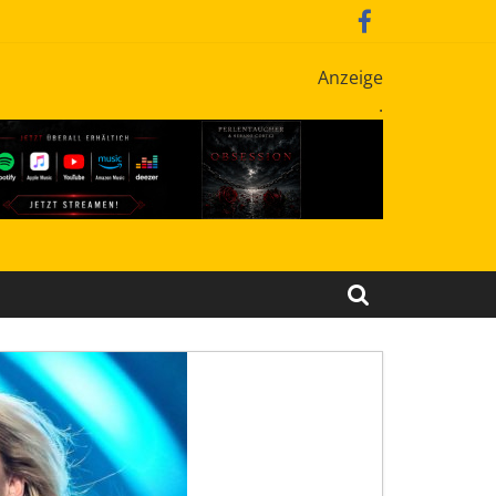
Anzeige
.