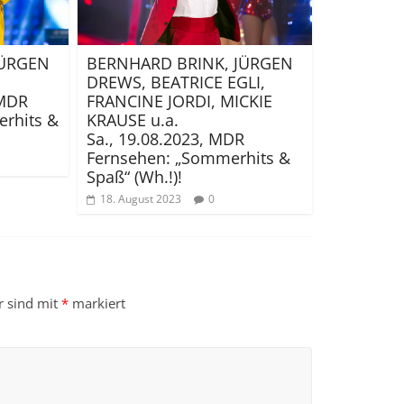
JÜRGEN
BERNHARD BRINK, JÜRGEN
DREWS, BEATRICE EGLI,
 MDR
FRANCINE JORDI, MICKIE
rhits &
KRAUSE u.a.
Sa., 19.08.2023, MDR
Fernsehen: „Sommerhits &
Spaß“ (Wh.!)!
18. August 2023
0
r sind mit
*
markiert