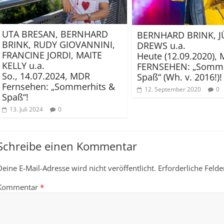
UTA BRESAN, BERNHARD
BERNHARD BRINK, 
BRINK, RUDY GIOVANNINI,
DREWS u.a.
FRANCINE JORDI, MAITE
Heute (12.09.2020),
KELLY u.a.
FERNSEHEN: „Somme
So., 14.07.2024, MDR
Spaß“ (Wh. v. 2016!)!
Fernsehen: „Sommerhits &
12. September 2020
0
Spaß“!
13. Juli 2024
0
Schreibe einen Kommentar
Deine E-Mail-Adresse wird nicht veröffentlicht.
Erforderliche Felde
Kommentar
*