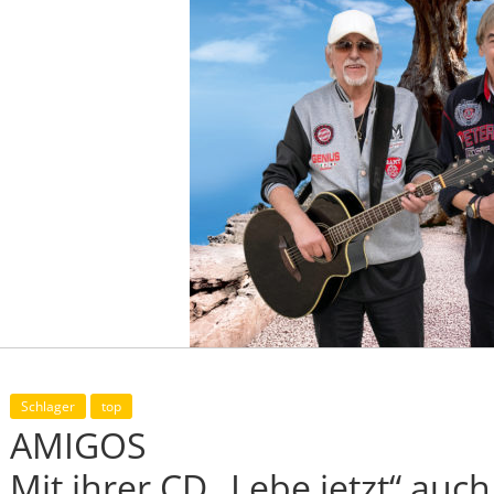
Schlager
top
AMIGOS
Mit ihrer CD „Lebe jetzt“ auch