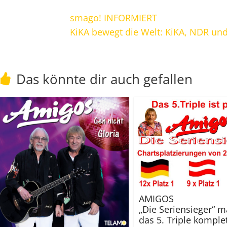
smago! INFORMIERT
KiKA bewegt die Welt: KiKA, NDR un
Das könnte dir auch gefallen
AMIGOS
„Die Seriensieger“ 
das 5. Triple komplet