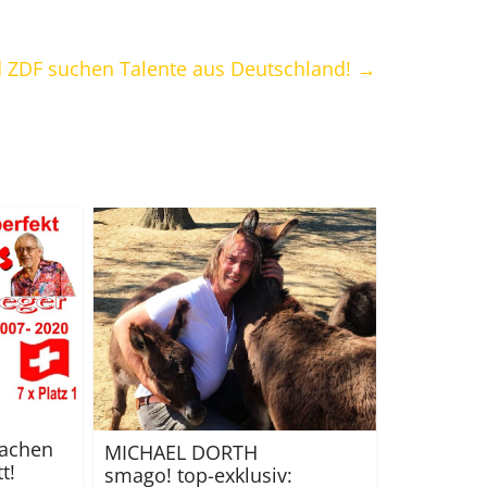
d ZDF suchen Talente aus Deutschland!
→
machen
MICHAEL DORTH
t!
smago! top-exklusiv: