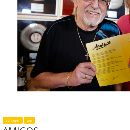
Schlager
top