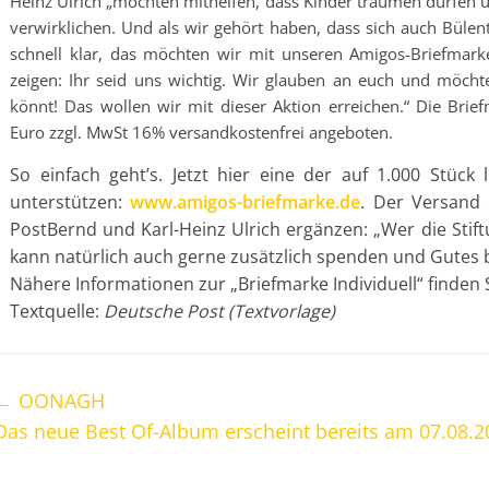
Heinz Ulrich „möchten mithelfen, dass Kinder träumen dürfen
verwirklichen. Und als wir gehört haben, dass sich auch Bülen
schnell klar, das möchten wir mit unseren Amigos-Briefmark
zeigen: Ihr seid uns wichtig. Wir glauben an euch und möcht
könnt! Das wollen wir mit dieser Aktion erreichen.“ Die Bri
Euro zzgl. MwSt 16% versandkostenfrei angeboten.
So einfach geht’s. Jetzt hier eine der auf 1.000 Stück
unterstützen:
www.amigos-briefmarke.de
. Der Versand 
PostBernd und Karl-Heinz Ulrich ergänzen: „Wer die Stif
kann natürlich auch gerne zusätzlich spenden und Gutes
Nähere Informationen zur „Briefmarke Individuell“ finden 
Textquelle:
Deutsche Post (Textvorlage)
←
OONAGH
Das neue Best Of-Album erscheint bereits am 07.08.2