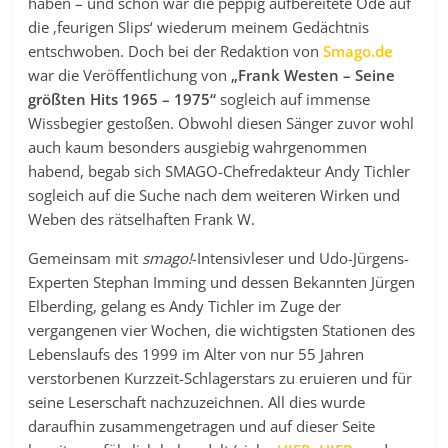
haben – und schon war die peppig aufbereitete Ode auf
die ‚feurigen Slips‘ wiederum meinem Gedächtnis
entschwoben. Doch bei der Redaktion von
Smago.de
war die Veröffentlichung von
„Frank Westen – Seine
größten Hits 1965 – 1975“
sogleich auf immense
Wissbegier gestoßen. Obwohl diesen Sänger zuvor wohl
auch kaum besonders ausgiebig wahrgenommen
habend, begab sich SMAGO-Chefredakteur Andy Tichler
sogleich auf die Suche nach dem weiteren Wirken und
Weben des rätselhaften Frank W.
Gemeinsam mit
smago!
-Intensivleser und Udo-Jürgens-
Experten Stephan Imming und dessen Bekannten Jürgen
Elberding, gelang es Andy Tichler im Zuge der
vergangenen vier Wochen, die wichtigsten Stationen des
Lebenslaufs des 1999 im Alter von nur 55 Jahren
verstorbenen Kurzzeit-Schlagerstars zu eruieren und für
seine Leserschaft nachzuzeichnen. All dies wurde
daraufhin zusammengetragen und auf dieser Seite