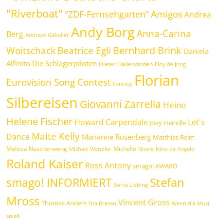
"Riverboat"
Amigos
"ZDF-Fernsehgarten"
Andrea
Andy Borg
Anna-Carina
Berg
Andreas Gabalier
Bernhard Brink
Beatrice Egli
Woitschack
Daniela
Alfinito
Die Schlagerpiloten
Dieter Hallervorden
Eloy de Jong
Florian
Eurovision Song Contest
Fantasy
Silbereisen
Giovanni Zarrella
Heino
Helene Fischer
Howard Carpendale
Let's
Joey Heindle
Maite Kelly
Dance
Marianne Rosenberg
Matthias Reim
Melissa Naschenweng
Michelle
Michael Wendler
Nicole
Nino de Angelo
Roland Kaiser
Ross Antony
smago! AWARD
Stefan
smago! INFORMIERT
Sonia Liebing
Mross
Vincent Gross
Thomas Anders
Uta Bresan
Wenn die Musi
spielt