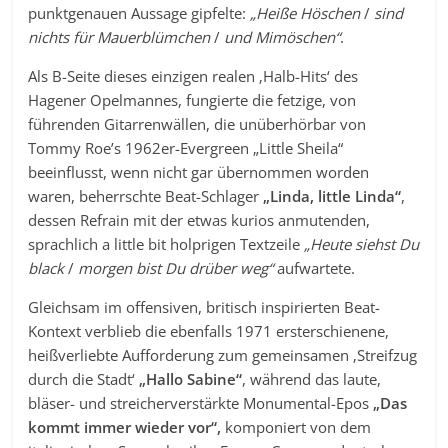
punktgenauen Aussage gipfelte:
„Heiße Höschen
/
sind
nichts für Mauerblümchen
/
und Mimöschen“
.
Als B-Seite dieses einzigen realen ‚Halb-Hits‘ des
Hagener Opelmannes, fungierte die fetzige, von
führenden Gitarrenwällen, die unüberhörbar von
Tommy Roe’s 1962er-Evergreen „Little Sheila“
beeinflusst, wenn nicht gar übernommen worden
waren, beherrschte Beat-Schlager
„Linda, little Linda“
,
dessen Refrain mit der etwas kurios anmutenden,
sprachlich a little bit holprigen Textzeile
„Heute siehst Du
black
/
morgen bist Du drüber weg“
aufwartete.
Gleichsam im offensiven, britisch inspirierten Beat-
Kontext verblieb die ebenfalls 1971 ersterschienene,
heißverliebte Aufforderung zum gemeinsamen ‚Streifzug
durch die Stadt‘
„Hallo Sabine“
, während das laute,
bläser- und streicherverstärkte Monumental-Epos
„Das
kommt immer wieder vor“,
komponiert von dem