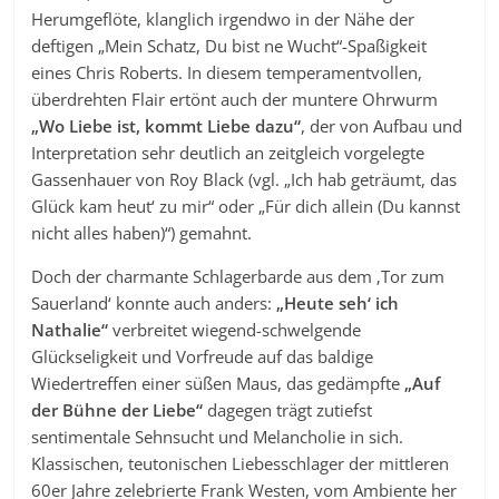
Herumgeflöte, klanglich irgendwo in der Nähe der
deftigen „Mein Schatz, Du bist ne Wucht“-Spaßigkeit
eines Chris Roberts. In diesem temperamentvollen,
überdrehten Flair ertönt auch der muntere Ohrwurm
„Wo Liebe ist, kommt Liebe dazu“
, der von Aufbau und
Interpretation sehr deutlich an zeitgleich vorgelegte
Gassenhauer von Roy Black (vgl. „Ich hab geträumt, das
Glück kam heut‘ zu mir“ oder „Für dich allein (Du kannst
nicht alles haben)“) gemahnt.
Doch der charmante Schlagerbarde aus dem ‚Tor zum
Sauerland‘ konnte auch anders:
„Heute seh‘ ich
Nathalie“
verbreitet wiegend-schwelgende
Glückseligkeit und Vorfreude auf das baldige
Wiedertreffen einer süßen Maus, das gedämpfte
„Auf
der Bühne der Liebe“
dagegen trägt zutiefst
sentimentale Sehnsucht und Melancholie in sich.
Klassischen, teutonischen Liebesschlager der mittleren
60er Jahre zelebrierte Frank Westen, vom Ambiente her