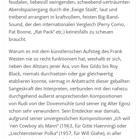
feudalen, liebevoll swingenden, schwebend-verträumten
Abendspaziergang durch die ‚Ewige Stadt‘, laut und
treibend arrangiert in kraftvollem, feisten Big-Band-
Sound, der den internationalen Vergleich (Perry Como,
Pat Boone, „Rat Pack“ etc.) keinesfalls zu scheuen
braucht.
Warum es mit dem künstlerischen Aufstieg des Frank
Westen nie so recht funktioniert hat, weshalb er sich,
neben den Altstars jener Ära, von Rex Gildo bis Roy
Black, niemals durchsetzen oder gar gleichwertig
etablieren konnte, vermag in Anbetracht dieser geballten
Sangeskraft des Interpreten, verbunden mit den nahezu
durchgehend äußerst ansprechenden Kompositionen
von Rudi von der Dovenmühle (und seiner zig Alter Egos)
schon sehr verwundern. Sein Entdecker war damals,
aufgrund seiner unvergesslichen Kompositionen „Ich will
´nen Cowboy als Mann“ (1963, für Gitte Haenning) oder
„Liechtensteiner Polka“ (1957, für Will Glahe), in aller