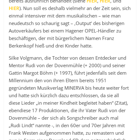
bereits ausführlich behandelt (siehe
HIER
,
HIER
, und
HIER
). Nun soll es deshalb vielmehr an der Zeit sein, sich
einmal intensiver mit dem musikalischen – wie man
neudeutsch so schaurig sagt – ‚Output‘ des bisherigen
Autoverkäufers bei einem Hagener OPEL-Händler zu
beschäftigen, der mit bürgerlichem Namen Franz
Berkenkopf hieß und drei Kinder hatte.
Silke Volgmann, die Tochter von dessen Entdecker und
Mentor Rudi von der Dovenmühle (+ 2000) und seiner
Gattin Margot Böhm (+ 1997), führt jedenfalls seit dem
Millennium den von ihren Eltern bereits 1951
gegründeten Musikverlag MINERVA bis heute weiter fort
und hatte sich kürzlich dazu entschlossen, da sie all
diese Lieder „in meiner Kindheit begleitet haben“ (Zitat),
ebendiese 17 Produktionen, die ihr Vater Rudi von der
Dovenmühle – der sich als Songschreiber auch mal
„Rudi Lindt“ nannte -, in den 60er und 70er Jahren mit
Frank Westen aufgenommen hatte, zu remastern und