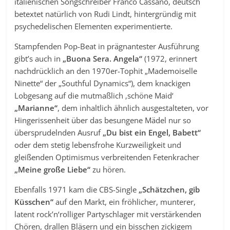
italienischen Songschreiber Franco Cassano, deutsch
betextet natürlich von Rudi Lindt, hintergründig mit
psychedelischen Elementen experimentierte.
Stampfenden Pop-Beat in prägnantester Ausführung
gibt’s auch in
„Buona Sera. Angela“
(1972, erinnert
nachdrücklich an den 1970er-Tophit „Mademoiselle
Ninette“ der „Southful Dynamics“), dem knackigen
Lobgesang auf die mutmaßlich ‚schöne Maid‘
„Marianne“
, dem inhaltlich ähnlich ausgestalteten, vor
Hingerissenheit über das besungene Mädel nur so
übersprudelnden Ausruf
„Du bist ein Engel, Babett“
oder dem stetig lebensfrohe Kurzweiligkeit und
gleißenden Optimismus verbreitenden Fetenkracher
„Meine große Liebe“
zu hören.
Ebenfalls 1971 kam die CBS-Single
„Schätzchen, gib
Küsschen“
auf den Markt, ein fröhlicher, munterer,
latent rock’n‘rolliger Partyschlager mit verstärkenden
Chören, drallen Bläsern und ein bisschen zickigem