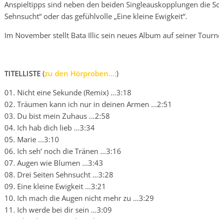
Anspieltipps sind neben den beiden Singleauskopplungen die So
Sehnsucht“ oder das gefühlvolle „Eine kleine Ewigkeit“.
Im November stellt Bata Illic sein neues Album auf seiner Tourn
TITELLISTE
(
zu den Hörproben…:
)
01. Nicht eine Sekunde (Remix) …3:18
02. Träumen kann ich nur in deinen Armen …2:51
03. Du bist mein Zuhaus …2:58
04. Ich hab dich lieb …3:34
05. Marie …3:10
06. Ich seh’ noch die Tränen …3:16
07. Augen wie Blumen …3:43
08. Drei Seiten Sehnsucht …3:28
09. Eine kleine Ewigkeit …3:21
10. Ich mach die Augen nicht mehr zu …3:29
11. Ich werde bei dir sein …3:09