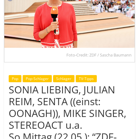
Foto-Credit: ZDF / Sascha Baumann
Pop
Pop-Schlager
Schlager
TV-Tipps
SONIA LIEBING, JULIAN
REIM, SENTA ((einst:
OONAGH)), MIKE SINGER,
STEREOACT u.a.
So.Mittag (22.05.): “ZDF-