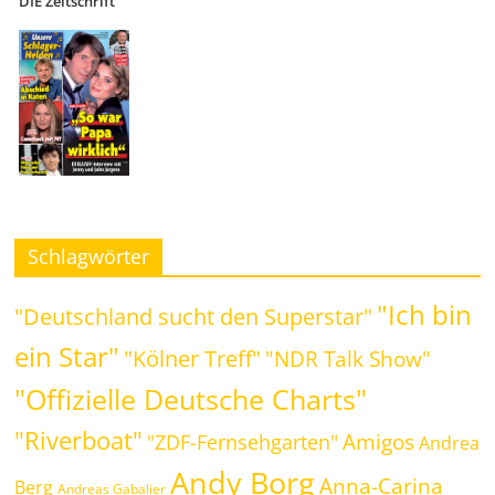
DIE Zeitschrift
Schlagwörter
"Ich bin
"Deutschland sucht den Superstar"
ein Star"
"Kölner Treff"
"NDR Talk Show"
"Offizielle Deutsche Charts"
"Riverboat"
Amigos
"ZDF-Fernsehgarten"
Andrea
Andy Borg
Anna-Carina
Berg
Andreas Gabalier