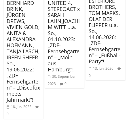
ESTERIORE
BERNHARD
UNITED 4,
BROTHERS,
BRINK,
STEREOACT x
TOM MARKS,
JÜRGEN
SARAH
OLAF DER
DREWS,
LAHN,JOACHI
FLIPPER u.a.
VIVIEN GOLD,
M WITT u.a.
So.,
ANITA &
So.,
14.06.2026:
ALEXANDRA
01.10.2023:
„ZDF-
HOFMANN,
„ZDF-
Fernsehgarte
TANJA LASCH,
Fernsehgarte
n“ – „Fußball-
IREEN SHEER
n“ – „Moin
Party“!
So.,
aus
19.06.2022:
Hamburg“!
13. Juni 2026
„ZDF-
0
30. September
Fernsehgarte
2023
0
n“ – „Discofox
meets
Jahrmarkt“!
18. Juni 2022
0