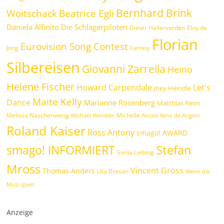
Bernhard Brink
Woitschack
Beatrice Egli
Daniela Alfinito
Die Schlagerpiloten
Dieter Hallervorden
Eloy de
Florian
Eurovision Song Contest
Jong
Fantasy
Silbereisen
Giovanni Zarrella
Heino
Helene Fischer
Howard Carpendale
Let's
Joey Heindle
Maite Kelly
Dance
Marianne Rosenberg
Matthias Reim
Melissa Naschenweng
Michelle
Michael Wendler
Nicole
Nino de Angelo
Roland Kaiser
Ross Antony
smago! AWARD
Stefan
smago! INFORMIERT
Sonia Liebing
Mross
Vincent Gross
Thomas Anders
Uta Bresan
Wenn die
Musi spielt
Anzeige
.
.