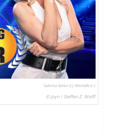
Sabrina Setlur (l.); Michelle (r.)
© Joyn / Steffen Z. Wolff