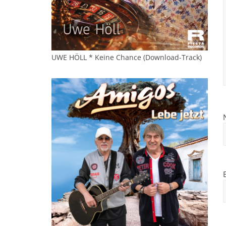
UWE HÖLL * Keine Chance (Download-Track)