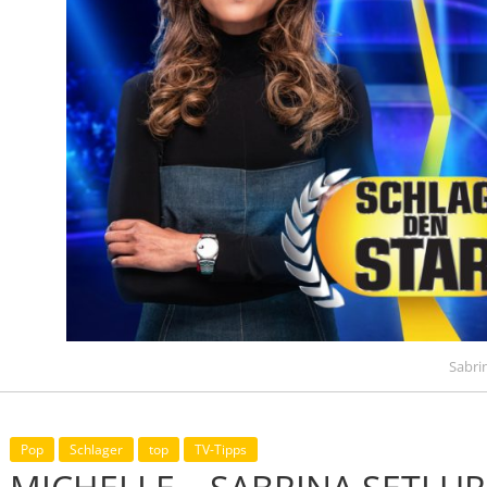
Sabrin
Pop
Schlager
top
TV-Tipps