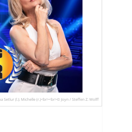
a Setlur (l.); Michelle (r.)<br><br>© Joyn / Steffen Z. Wolff