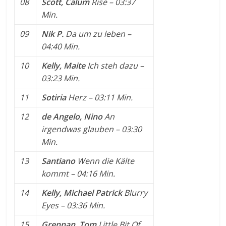
08
Scott, Calum
Rise
– 03:37
Min.
09
Nik P.
Da um zu leben
–
04:40 Min.
10
Kelly, Maite
Ich steh dazu
–
03:23 Min.
11
Sotiria
Herz
– 03:11 Min.
12
de Angelo, Nino
An
irgendwas glauben
– 03:30
Min.
13
Santiano
Wenn die Kälte
kommt
– 04:16 Min.
14
Kelly, Michael Patrick
Blurry
Eyes
– 03:36 Min.
15
Grennan, Tom
Little Bit Of