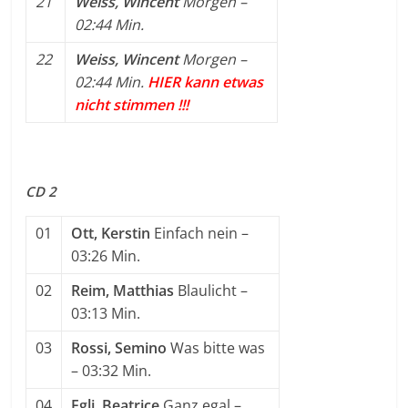
21
Weiss, Wincent
Morgen
–
02:44 Min.
22
Weiss, Wincent
Morgen
–
02:44 Min.
HIER kann etwas
nicht stimmen !!!
CD 2
01
Ott, Kerstin
Einfach nein
–
03:26 Min.
02
Reim, Matthias
Blaulicht
–
03:13 Min.
03
Rossi, Semino
Was bitte was
– 03:32 Min.
04
Egli, Beatrice
Ganz egal
–