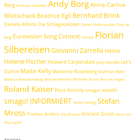
Andy Borg
Anna-Carina
Berg
Andreas Gabalier
Bernhard Brink
Woitschack
Beatrice Egli
Daniela Alfinito
Die Schlagerpiloten
Dieter Hallervorden
Eloy de
Florian
Eurovision Song Contest
Jong
Fantasy
Silbereisen
Giovanni Zarrella
Heino
Helene Fischer
Howard Carpendale
Let's
Joey Heindle
Maite Kelly
Dance
Marianne Rosenberg
Matthias Reim
Melissa Naschenweng
Michelle
Michael Wendler
Nicole
Nino de Angelo
Roland Kaiser
Ross Antony
smago! AWARD
Stefan
smago! INFORMIERT
Sonia Liebing
Mross
Vincent Gross
Thomas Anders
Uta Bresan
Wenn die
Musi spielt
Anzeige