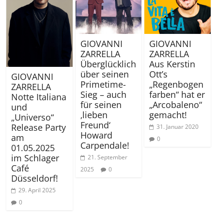
GIOVANNI
GIOVANNI
ZARRELLA
ZARRELLA
Überglücklich
Aus Kerstin
über seinen
Ott’s
GIOVANNI
Primetime-
„Regenbogen
ZARRELLA
Sieg – auch
farben“ hat er
Notte Italiana
für seinen
„Arcobaleno“
und
‚lieben
gemacht!
„Universo“
Freund‘
Release Party
31. Januar 2020
Howard
am
0
Carpendale!
01.05.2025
im Schlager
21. September
Café
2025
0
Düsseldorf!
29. April 2025
0