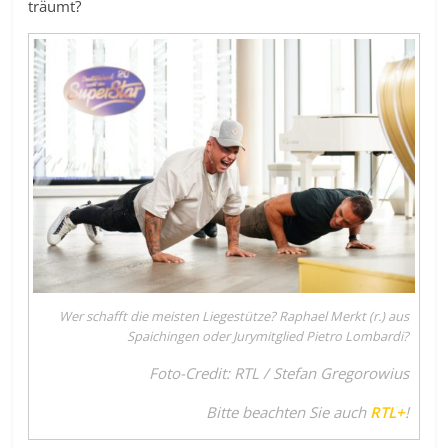
träumt?
Wer schafft die meisten Liegestütze? Raphael Merkt (r.) aus
Spaichingen oder Jurymitglied Pietro Lombardi?
Foto-Credit: RTL / Stefan Gregorowius
Bitte beachten Sie auch
RTL+
!