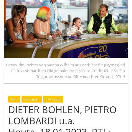
Cassia, die Tochter von Sascha Wilhelm aus Aach hat für Jurymitglied
Pietro Lombardi ein Bild gemalt<br><br>Foto-Credit: RTL / Stefan
Gregorowius<br><br>Bitte beachten Sie auch RTL+!
Pop
Schlager
TV-Tipps
DIETER BOHLEN, PIETRO
LOMBARDI u.a.
Heute, 18.01.2023, RTL: