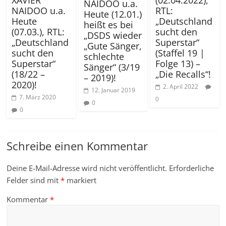
XAVIER
(02.04.2022),
NAIDOO u.a.
NAIDOO u.a.
RTL:
Heute (12.01.)
Heute
„Deutschland
heißt es bei
(07.03.), RTL:
sucht den
„DSDS wieder
„Deutschland
Superstar“
„Gute Sänger,
sucht den
(Staffel 19 |
schlechte
Superstar“
Folge 13) –
Sänger“ (3/19
(18/22 –
„Die Recalls“!
– 2019)!
2020)!
2. April 2022
12. Januar 2019
7. März 2020
0
0
0
Schreibe einen Kommentar
Deine E-Mail-Adresse wird nicht veröffentlicht.
Erforderliche
Felder sind mit
*
markiert
Kommentar
*