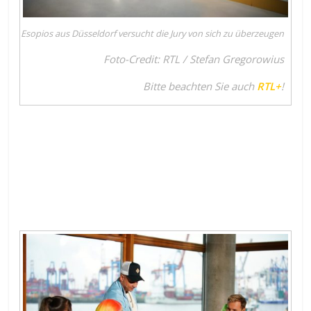
Esopios aus Düsseldorf versucht die Jury von sich zu überzeugen
Foto-Credit: RTL / Stefan Gregorowius
Bitte beachten Sie auch
RTL+
!