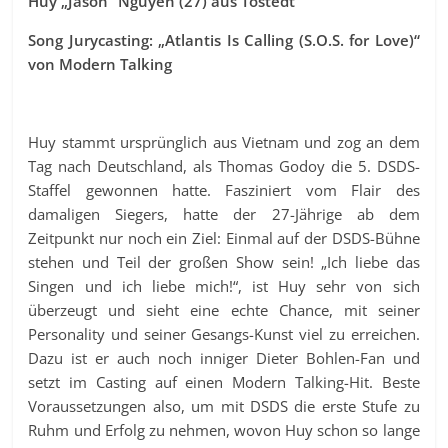
Huy „Jason“ Nguyen (27) aus Tostedt
Song Jurycasting: „Atlantis Is Calling (S.O.S. for Love)“
von Modern Talking
Huy stammt ursprünglich aus Vietnam und zog an dem
Tag nach Deutschland, als Thomas Godoy die 5. DSDS-
Staffel gewonnen hatte. Fasziniert vom Flair des
damaligen Siegers, hatte der 27-Jährige ab dem
Zeitpunkt nur noch ein Ziel: Einmal auf der DSDS-Bühne
stehen und Teil der großen Show sein! „Ich liebe das
Singen und ich liebe mich!“, ist Huy sehr von sich
überzeugt und sieht eine echte Chance, mit seiner
Personality und seiner Gesangs-Kunst viel zu erreichen.
Dazu ist er auch noch inniger Dieter Bohlen-Fan und
setzt im Casting auf einen Modern Talking-Hit. Beste
Voraussetzungen also, um mit DSDS die erste Stufe zu
Ruhm und Erfolg zu nehmen, wovon Huy schon so lange