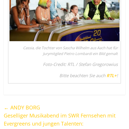
Cassia, die Tochter von Sascha Wilhelm aus Aach hat für
Jurymitglied Pietro Lombardi ein Bild gemalt
Foto-Credit: RTL / Stefan Gregorowius
Bitte beachten Sie auch
RTL+
!
←
ANDY BORG
Geselliger Musikabend im SWR Fernsehen mit
Evergreens und jungen Talenten: