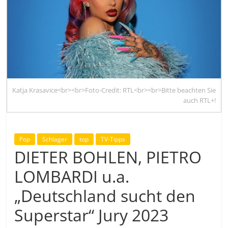
Katja Krasavice<br><br>Foto-Credit: RTL<br><br>Bitte beachten Sie
auch RTL+!
Pop
Schlager
top
TV-Tipps
DIETER BOHLEN, PIETRO
LOMBARDI u.a.
„Deutschland sucht den
Superstar“ Jury 2023