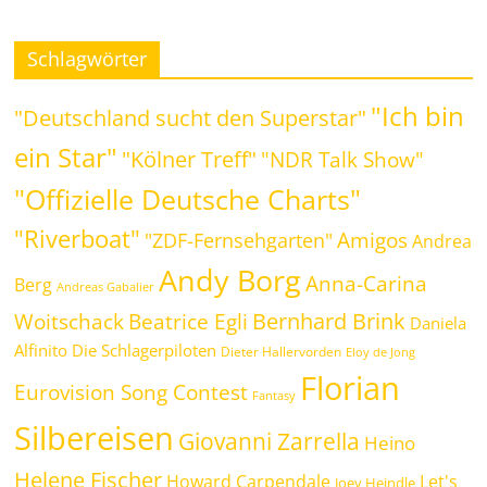
Schlagwörter
"Ich bin
"Deutschland sucht den Superstar"
ein Star"
"Kölner Treff"
"NDR Talk Show"
"Offizielle Deutsche Charts"
"Riverboat"
Amigos
"ZDF-Fernsehgarten"
Andrea
Andy Borg
Anna-Carina
Berg
Andreas Gabalier
Bernhard Brink
Beatrice Egli
Woitschack
Daniela
Alfinito
Die Schlagerpiloten
Dieter Hallervorden
Eloy de Jong
Florian
Eurovision Song Contest
Fantasy
Silbereisen
Giovanni Zarrella
Heino
Helene Fischer
Howard Carpendale
Let's
Joey Heindle