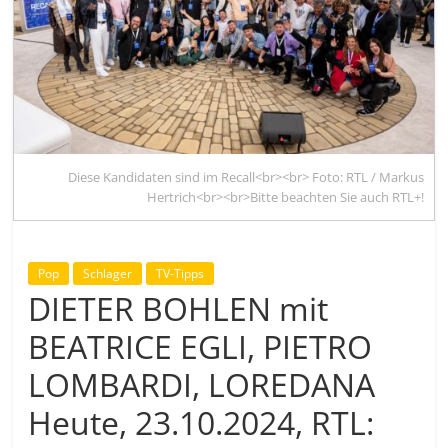
Diese Kandidaten sind im Recall<br><br> Foto: RTL / Markus
Hertrich<br><br>Bitte beachten Sie auch RTL+!
Pop
Schlager
TV-Tipps
DIETER BOHLEN mit
BEATRICE EGLI, PIETRO
LOMBARDI, LOREDANA
Heute, 23.10.2024, RTL: