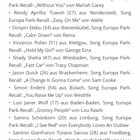
Park-Recall: „Without You” von Mariah Carey
• Rendy Aprillio Tuwoh (27) aus Norderstedt, Song
Europa Park-Recall: „Easy On Me” von Adele
• Dinipiri Etebu (34) aus Bienenbüttel, Song Europa Park-
Recall: „Calm Down” von Rema
• Vincenzo Polito (51) aus Klettgau, Song Europa Park-
Recall: „Hold My Girl” von George Ezra
• Shady Sheha (47) aus Wiesbaden, Song Europa Park-
Recall: „Fast Car” von Tracy Chapman
• Jason Quick (26) aus Brackenheim, Song Europa Park-
Recall: „A Change Is Gonna Come” von Sam Cooke
• Simon Enderli (54) aus Bülach, Song Europa Park-
Recall: „You Raise Me Up” von Westlife
• Luis Javier Wolf (17) aus Baden-Baden, Song Europa
Park-Recall: „Groovy People” von Lou Rawls
• Samira Schönborn (20) aus Limburg, Song Europa
Park-Recall: „I See Red” von Everybody Loves An Outlaw
• Santino Gianfranco Tiziano Savoia (28) aus Friedberg,
Song Europa Park-Recall: „Weil du mich liebst?” von J-Luv