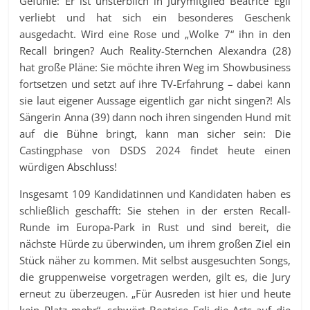
Gefühle: Er ist unsterblich in Jurymitglied Beatrice Egli
verliebt und hat sich ein besonderes Geschenk
ausgedacht. Wird eine Rose und „Wolke 7“ ihn in den
Recall bringen? Auch Reality-Sternchen Alexandra (28)
hat große Pläne: Sie möchte ihren Weg im Showbusiness
fortsetzen und setzt auf ihre TV-Erfahrung – dabei kann
sie laut eigener Aussage eigentlich gar nicht singen?! Als
Sängerin Anna (39) dann noch ihren singenden Hund mit
auf die Bühne bringt, kann man sicher sein: Die
Castingphase von DSDS 2024 findet heute einen
würdigen Abschluss!
Insgesamt 109 Kandidatinnen und Kandidaten haben es
schließlich geschafft: Sie stehen in der ersten Recall-
Runde im Europa-Park in Rust und sind bereit, die
nächste Hürde zu überwinden, um ihrem großen Ziel ein
Stück näher zu kommen. Mit selbst ausgesuchten Songs,
die gruppenweise vorgetragen werden, gilt es, die Jury
erneut zu überzeugen. „Für Ausreden ist hier und heute
kein Platz mehr“, schwört Beatrice Egli die Acts auf die