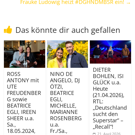
Frauke Ludowig heizt #DGHNDMBSR ein!
→
Das könnte dir auch gefallen
DIETER
ROSS
NINO DE
BOHLEN, ISI
ANTONY mit
ANGELO, DJ
GLÜCK u.a.
UTE
ÖTZI,
Heute
FREUDENBER
BEATRICE
(21.04.2026),
G sowie
EGLI,
RTL:
BEATRICE
MICHELLE,
„Deutschland
EGLI, IREEN
MARIANNE
sucht den
SHEER u.a.
ROSENBERG
Superstar“ –
Sa.,
u.a.
„Recall“!
18.05.2024,
Fr./Sa.,
21. April 2026