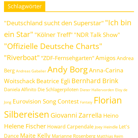
Schlagwörter
"Ich bin
"Deutschland sucht den Superstar"
ein Star"
"Kölner Treff"
"NDR Talk Show"
"Offizielle Deutsche Charts"
"Riverboat"
Amigos
"ZDF-Fernsehgarten"
Andrea
Andy Borg
Anna-Carina
Berg
Andreas Gabalier
Bernhard Brink
Woitschack
Beatrice Egli
Daniela Alfinito
Die Schlagerpiloten
Dieter Hallervorden
Eloy de
Florian
Eurovision Song Contest
Jong
Fantasy
Silbereisen
Giovanni Zarrella
Heino
Helene Fischer
Howard Carpendale
Let's
Joey Heindle
Maite Kelly
Dance
Marianne Rosenberg
Matthias Reim